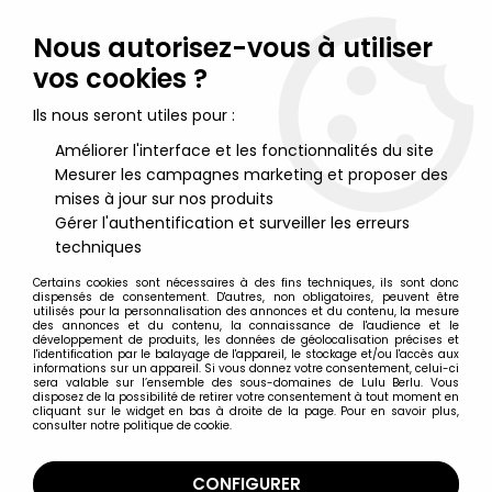
Lulu Berlu, la référence dans l'univers du jouet vintage en
France - Vente à l'international
Nous autorisez-vous à utiliser
vos cookies ?
0
Ils nous seront utiles pour :
Améliorer l'interface et les fonctionnalités du site
Mesurer les campagnes marketing et proposer des
Accueil
>
View-Master (Disques et Visionneuse)
>
Pilote de Jet- 3
Disques View-Master 3D sans Pochette Réf. D 104-F
mises à jour sur nos produits
Gérer l'authentification et surveiller les erreurs
techniques
Certains cookies sont nécessaires à des fins techniques, ils sont donc
dispensés de consentement. D'autres, non obligatoires, peuvent être
utilisés pour la personnalisation des annonces et du contenu, la mesure
des annonces et du contenu, la connaissance de l'audience et le
développement de produits, les données de géolocalisation précises et
l'identification par le balayage de l'appareil, le stockage et/ou l'accès aux
informations sur un appareil. Si vous donnez votre consentement, celui-ci
sera valable sur l’ensemble des sous-domaines de Lulu Berlu. Vous
disposez de la possibilité de retirer votre consentement à tout moment en
cliquant sur le widget en bas à droite de la page. Pour en savoir plus,
consulter notre politique de cookie.
CONFIGURER