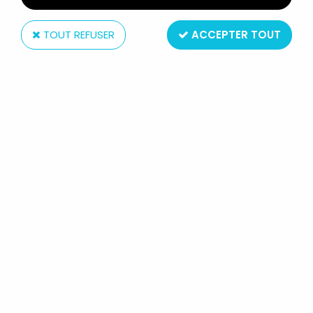
TOUT REFUSER
ACCEPTER TOUT
View-Master
PILOTE DE JET- 3 DISQUES VIEW-
MASTER 3D SANS POCHETTE RÉF. D
104-F