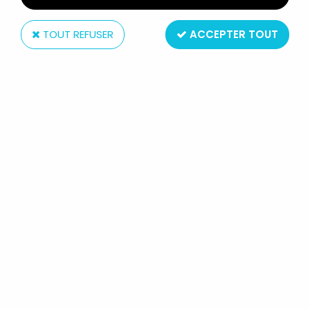
TOUT REFUSER
ACCEPTER TOUT
Ledra
PINOCCHIO (DISNEY) - POUET
LEDRA 25 CM - JIMINY CRICKET