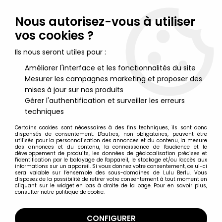
Lulu Berlu, la référence dans l'univers du jouet vintage en
France - Vente à l'international
Nous autorisez-vous à utiliser
vos cookies ?
0
Ils nous seront utiles pour :
Améliorer l'interface et les fonctionnalités du site
Mesurer les campagnes marketing et proposer des
Accueil
>
Pinocchio
>
Pinocchio (Disney) - Pouet Ledra 25 cm -
Jiminy Cricket
mises à jour sur nos produits
Gérer l'authentification et surveiller les erreurs
techniques
Certains cookies sont nécessaires à des fins techniques, ils sont donc
dispensés de consentement. D'autres, non obligatoires, peuvent être
utilisés pour la personnalisation des annonces et du contenu, la mesure
des annonces et du contenu, la connaissance de l'audience et le
développement de produits, les données de géolocalisation précises et
l'identification par le balayage de l'appareil, le stockage et/ou l'accès aux
informations sur un appareil. Si vous donnez votre consentement, celui-ci
sera valable sur l’ensemble des sous-domaines de Lulu Berlu. Vous
disposez de la possibilité de retirer votre consentement à tout moment en
cliquant sur le widget en bas à droite de la page. Pour en savoir plus,
consulter notre politique de cookie.
CONFIGURER