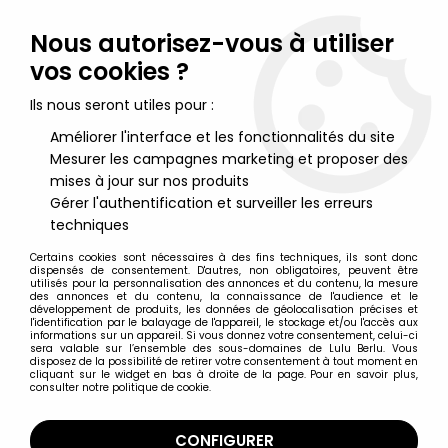
Lulu Berlu, la référence dans l'univers du jouet vintage en
France - Vente à l'international
Nous autorisez-vous à utiliser
vos cookies ?
0
Ils nous seront utiles pour :
Améliorer l'interface et les fonctionnalités du site
Mesurer les campagnes marketing et proposer des
Accueil
>
Pinocchio
>
Pinocchio - Figurine Prémium Monochrome
- Pinocchio (Bleu)
mises à jour sur nos produits
Gérer l'authentification et surveiller les erreurs
techniques
Certains cookies sont nécessaires à des fins techniques, ils sont donc
dispensés de consentement. D'autres, non obligatoires, peuvent être
utilisés pour la personnalisation des annonces et du contenu, la mesure
des annonces et du contenu, la connaissance de l'audience et le
développement de produits, les données de géolocalisation précises et
l'identification par le balayage de l'appareil, le stockage et/ou l'accès aux
informations sur un appareil. Si vous donnez votre consentement, celui-ci
sera valable sur l’ensemble des sous-domaines de Lulu Berlu. Vous
disposez de la possibilité de retirer votre consentement à tout moment en
cliquant sur le widget en bas à droite de la page. Pour en savoir plus,
consulter notre politique de cookie.
CONFIGURER