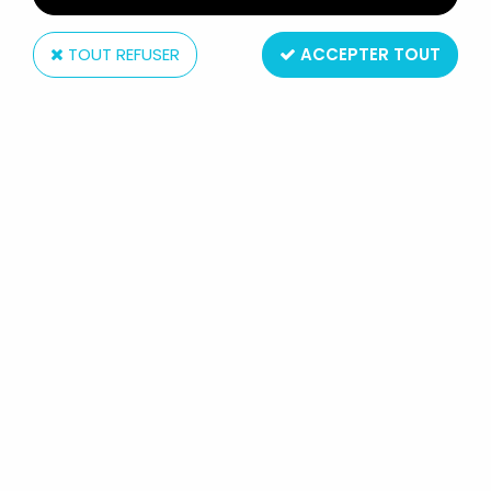
TOUT REFUSER
ACCEPTER TOUT
PINOCCHIO - FIGURINE PRÉMIUM
MONOCHROME - PINOCCHIO
(BLEU)