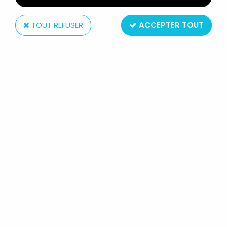
TOUT REFUSER
ACCEPTER TOUT
NECA
PIRATES DES CARAÏBES - JUSQU'AU
BOUT DU MONDE SERIE 2 -
CAPITAINE JACK SPARROW
Réf. :
REF20444
Type : figurine articulée
Matière : plastique