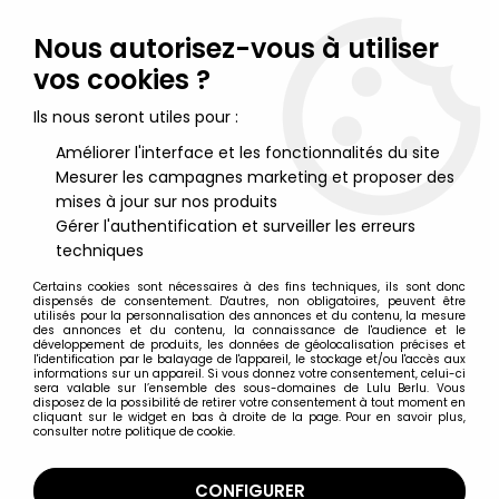
Lulu Berlu, la référence dans l'univers du jouet vintage en
France - Vente à l'international
Nous autorisez-vous à utiliser
vos cookies ?
0
Ils nous seront utiles pour :
Améliorer l'interface et les fonctionnalités du site
Mesurer les campagnes marketing et proposer des
Accueil
>
Pirates des Caraïbes
>
Pirates des Caraïbes -
Jusqu\'au Bout du Monde Serie 2 - Capitaine Jack Sparrow
mises à jour sur nos produits
Gérer l'authentification et surveiller les erreurs
techniques
Certains cookies sont nécessaires à des fins techniques, ils sont donc
dispensés de consentement. D'autres, non obligatoires, peuvent être
utilisés pour la personnalisation des annonces et du contenu, la mesure
des annonces et du contenu, la connaissance de l'audience et le
développement de produits, les données de géolocalisation précises et
l'identification par le balayage de l'appareil, le stockage et/ou l'accès aux
informations sur un appareil. Si vous donnez votre consentement, celui-ci
sera valable sur l’ensemble des sous-domaines de Lulu Berlu. Vous
disposez de la possibilité de retirer votre consentement à tout moment en
cliquant sur le widget en bas à droite de la page. Pour en savoir plus,
consulter notre politique de cookie.
CONFIGURER