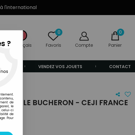
à l'international
0
0
s ?
Français
Favoris
Compte
Panier
ANDE
VENDEZ VOS JOUETS
CONTACT
 nos
entement.
 contenu,
RBORIX LE BUCHERON - CEJI FRANCE
ement de
areil, le
 celui-ci
ilité de
age. Pour