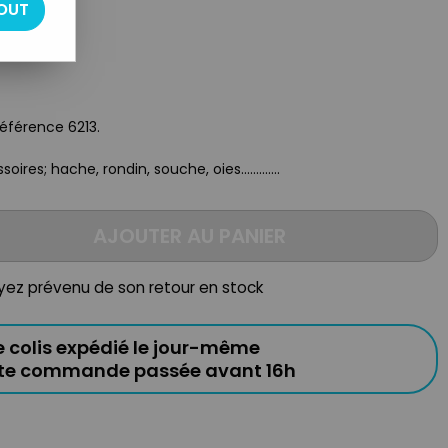
OUT
Référence 6213.
res; hache, rondin, souche, oies.............
AJOUTER AU PANIER
oyez prévenu de son retour en stock
e colis expédié le jour-même
ute commande passée avant 16h