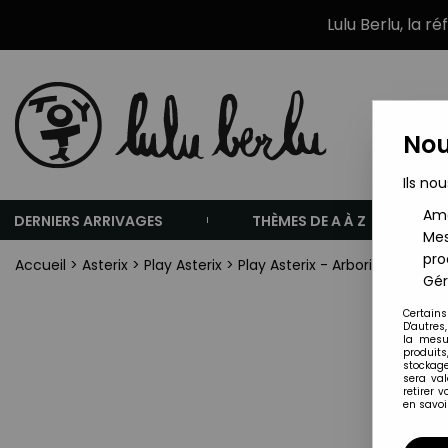
Lulu Berlu, la r
Nou
Ils nou
Amé
DERNIERS ARRIVAGES
THÈMES DE A À Z
Mes
pro
Accueil
>
Asterix
>
Play Asterix
>
Play Asterix - Arborix le buche
Gér
Certains
D'autres
la mesu
produits
stockage
sera va
retirer 
en savoir