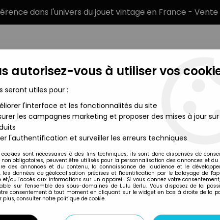
éférence dans l'univers du jouet vintage en France - Vente 
s autorisez-vous à utiliser vos cookie
s seront utiles pour :
liorer l'interface et les fonctionnalités du site
MARQUES
TYPE DE PRODUIT
PRÉCOMM
urer les campagnes marketing et proposer des mises à jour sur
duits
ron - CEJI France (ref.6213)
er l'authentification et surveiller les erreurs techniques
Ceji
 cookies sont nécessaires à des fins techniques, ils sont donc dispensés de cons
, non obligatoires, peuvent être utilisés pour la personnalisation des annonces et du
PLAY ASTERIX - A
re des annonces et du contenu, la connaissance de l'audience et le développ
, les données de géolocalisation précises et l'identification par le balayage de l'app
(REF.6213)
 et/ou l'accès aux informations sur un appareil. Si vous donnez votre consentement,
lable sur l’ensemble des sous-domaines de Lulu Berlu. Vous disposez de la possib
votre consentement à tout moment en cliquant sur le widget en bas à droite de la p
 plus, consulter notre politique de cookie.
Réf. :
REF2431