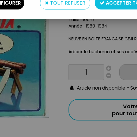
FIGURER
TOUT REFUSER
ACCEPTER T
Type : figurine articulée
Matière : plastique
Taille : 10cm
Année : 1980-1984
NEUVE EN BOITE FRANCAISE CEJI 
Arborix le bucheron et ses accéssoi
Article non disponible - S
Votr
pour to