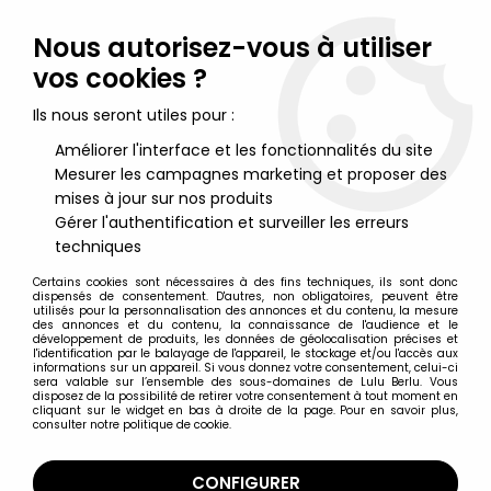
Lulu Berlu, la référence dans l'univers du jouet vintage en
France - Vente à l'international
Nous autorisez-vous à utiliser
vos cookies ?
0
Ils nous seront utiles pour :
Améliorer l'interface et les fonctionnalités du site
Mesurer les campagnes marketing et proposer des
Accueil
>
Asterix
>
Play Asterix
>
Play Asterix - La Barque d'Asterix &
d'Obelix - Ceji (ref.6259) (loose)
mises à jour sur nos produits
Gérer l'authentification et surveiller les erreurs
techniques
Certains cookies sont nécessaires à des fins techniques, ils sont donc
dispensés de consentement. D'autres, non obligatoires, peuvent être
utilisés pour la personnalisation des annonces et du contenu, la mesure
des annonces et du contenu, la connaissance de l'audience et le
développement de produits, les données de géolocalisation précises et
l'identification par le balayage de l'appareil, le stockage et/ou l'accès aux
informations sur un appareil. Si vous donnez votre consentement, celui-ci
sera valable sur l’ensemble des sous-domaines de Lulu Berlu. Vous
disposez de la possibilité de retirer votre consentement à tout moment en
cliquant sur le widget en bas à droite de la page. Pour en savoir plus,
consulter notre politique de cookie.
CONFIGURER