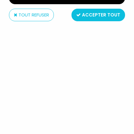
TOUT REFUSER
ACCEPTER TOUT
Ceji
PLAY ASTERIX - LA BARQUE
D'ASTERIX & D'OBELIX - CEJI
(REF.6259) (LOOSE)