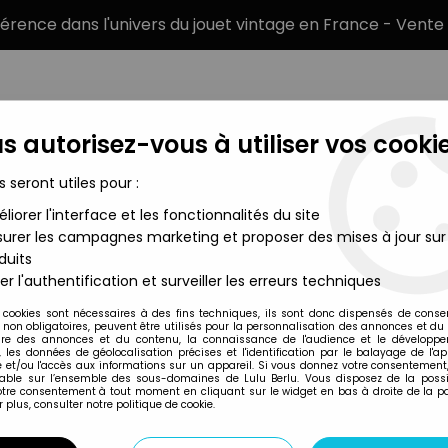
éférence dans l'univers du jouet vintage en France - Vente 
s autorisez-vous à utiliser vos cookie
s seront utiles pour :
liorer l'interface et les fonctionnalités du site
MARQUES
TYPE DE PRODUIT
PRÉCOMM
urer les campagnes marketing et proposer des mises à jour sur
duits
nix - CEJI (ref.6207) (loose)
er l'authentification et surveiller les erreurs techniques
Ceji
 cookies sont nécessaires à des fins techniques, ils sont donc dispensés de cons
, non obligatoires, peuvent être utilisés pour la personnalisation des annonces et du
PLAY ASTERIX - M
re des annonces et du contenu, la connaissance de l'audience et le développ
, les données de géolocalisation précises et l'identification par le balayage de l'app
(REF.6207) (LOOS
 et/ou l'accès aux informations sur un appareil. Si vous donnez votre consentement,
lable sur l’ensemble des sous-domaines de Lulu Berlu. Vous disposez de la possib
59
,
99
€
TTC
votre consentement à tout moment en cliquant sur le widget en bas à droite de la p
 plus, consulter notre politique de cookie.
Réf. :
REF22704