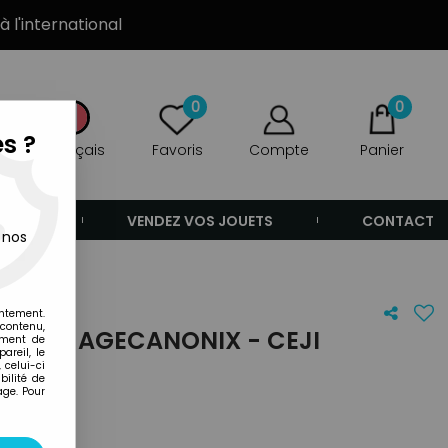
à l'international
0
0
s ?
Français
Favoris
Compte
Panier
ANDE
VENDEZ VOS JOUETS
CONTACT
 nos
entement.
 contenu,
ADAME AGECANONIX - CEJI
ement de
areil, le
E)
 celui-ci
ilité de
age. Pour