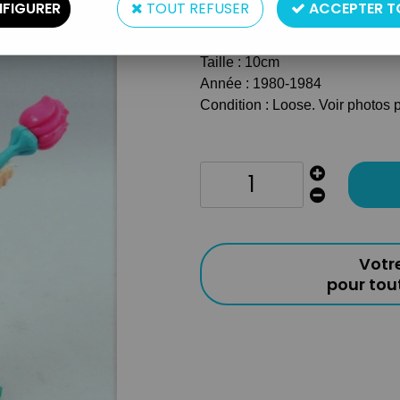
FIGURER
TOUT REFUSER
ACCEPTER T
Type : Figurine articulée
Matière : Plastique
Taille : 10cm
Année : 1980-1984
Condition : Loose. Voir photos p
Votr
pour to