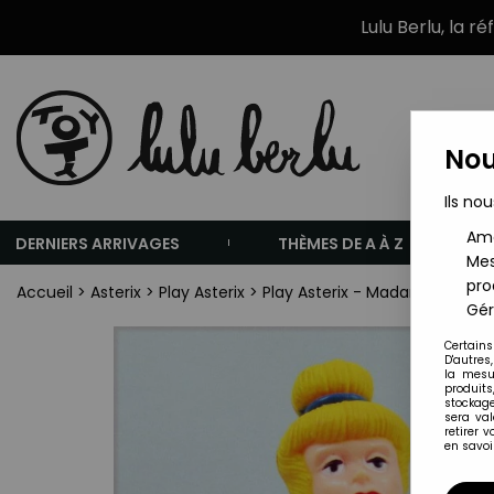
Lulu Berlu, la r
Nou
Ils nou
Amé
DERNIERS ARRIVAGES
THÈMES DE A À Z
Mes
pro
Accueil
>
Asterix
>
Play Asterix
>
Play Asterix - Madame Agecano
Gér
Certains
D'autres
la mesu
produits
stockage
sera va
retirer 
en savoir