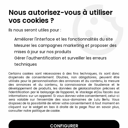
Lulu Berlu, la référence dans l'univers du jouet vintage en
France - Vente à l'international
Nous autorisez-vous à utiliser
vos cookies ?
0
Ils nous seront utiles pour :
Améliorer l'interface et les fonctionnalités du site
Mesurer les campagnes marketing et proposer des
Accueil
>
Playmobil
>
Playmobil - 9 Rails Courbes Laiton LGB
R=600 N° 1100 Ref.4354
mises à jour sur nos produits
Gérer l'authentification et surveiller les erreurs
techniques
Certains cookies sont nécessaires à des fins techniques, ils sont donc
dispensés de consentement. D'autres, non obligatoires, peuvent être
utilisés pour la personnalisation des annonces et du contenu, la mesure
des annonces et du contenu, la connaissance de l'audience et le
développement de produits, les données de géolocalisation précises et
l'identification par le balayage de l'appareil, le stockage et/ou l'accès aux
informations sur un appareil. Si vous donnez votre consentement, celui-ci
sera valable sur l’ensemble des sous-domaines de Lulu Berlu. Vous
disposez de la possibilité de retirer votre consentement à tout moment en
cliquant sur le widget en bas à droite de la page. Pour en savoir plus,
consulter notre politique de cookie.
CONFIGURER