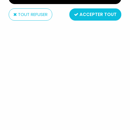
TOUT REFUSER
ACCEPTER TOUT
Playmobil
PLAYMOBIL - 9 RAILS COURBES
LAITON LGB R=600 N° 1100 REF.4354