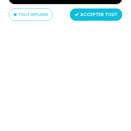
TOUT REFUSER
ACCEPTER TOUT
Playmobil
PLAYMOBIL XXL (65CM) - SOLDAT
MÉDIÉVAL REF.4895