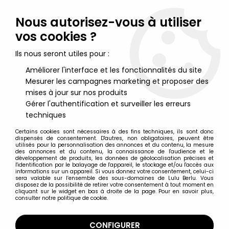
Lulu Berlu, la référence dans l'univers du jouet vintage en
France - Vente à l'international
Nous autorisez-vous à utiliser
vos cookies ?
0
Ils nous seront utiles pour :
Améliorer l'interface et les fonctionnalités du site
Mesurer les campagnes marketing et proposer des
Accueil
>
Playmobil
>
Playmobil XXL (65cm) - Soldat Médiéval
Ref.4895
mises à jour sur nos produits
Gérer l'authentification et surveiller les erreurs
techniques
Certains cookies sont nécessaires à des fins techniques, ils sont donc
dispensés de consentement. D'autres, non obligatoires, peuvent être
utilisés pour la personnalisation des annonces et du contenu, la mesure
des annonces et du contenu, la connaissance de l'audience et le
développement de produits, les données de géolocalisation précises et
l'identification par le balayage de l'appareil, le stockage et/ou l'accès aux
informations sur un appareil. Si vous donnez votre consentement, celui-ci
sera valable sur l’ensemble des sous-domaines de Lulu Berlu. Vous
disposez de la possibilité de retirer votre consentement à tout moment en
cliquant sur le widget en bas à droite de la page. Pour en savoir plus,
consulter notre politique de cookie.
CONFIGURER