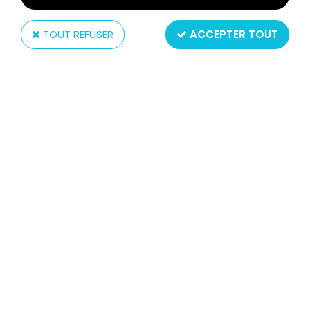
TOUT REFUSER
ACCEPTER TOUT
Hasbro
POWER RANGERS LIGHTNING
COLLECTION - MIGHTY MORPHIN
GOLDAR - FIGURINE 16CM HASBRO