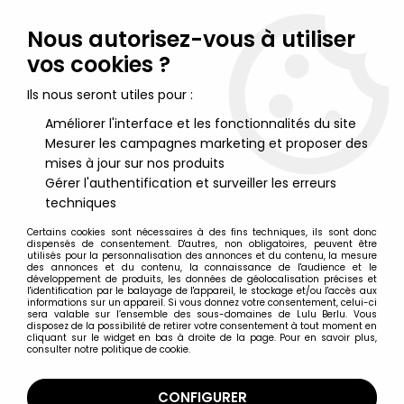
Lulu Berlu, la référence dans l'univers du jouet vintage en
France - Vente à l'international
Nous autorisez-vous à utiliser
vos cookies ?
0
Ils nous seront utiles pour :
Améliorer l'interface et les fonctionnalités du site
Mesurer les campagnes marketing et proposer des
Accueil
>
Power Rangers
>
Power Rangers Lightning Collection -
Mighty Morphin Goldar - Figurine 16cm Hasbro
mises à jour sur nos produits
Gérer l'authentification et surveiller les erreurs
techniques
Certains cookies sont nécessaires à des fins techniques, ils sont donc
dispensés de consentement. D'autres, non obligatoires, peuvent être
utilisés pour la personnalisation des annonces et du contenu, la mesure
des annonces et du contenu, la connaissance de l'audience et le
développement de produits, les données de géolocalisation précises et
l'identification par le balayage de l'appareil, le stockage et/ou l'accès aux
informations sur un appareil. Si vous donnez votre consentement, celui-ci
sera valable sur l’ensemble des sous-domaines de Lulu Berlu. Vous
disposez de la possibilité de retirer votre consentement à tout moment en
cliquant sur le widget en bas à droite de la page. Pour en savoir plus,
consulter notre politique de cookie.
CONFIGURER