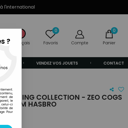
à l'international
0
0
s ?
Français
Favoris
Compte
Panier
ANDE
VENDEZ VOS JOUETS
CONTACT
 nos
entement.
 contenu,
IGHTNING COLLECTION - ZEO COGS
ement de
areil, le
NES 16CM HASBRO
 celui-ci
ilité de
age. Pour