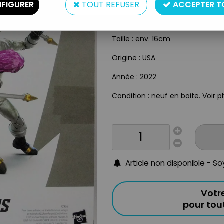
Type : figurines articulées
FIGURER
TOUT REFUSER
ACCEPTER T
Matière : plastique
Taille : env. 16cm
Origine : USA
Année : 2022
Condition : neuf en boite. Voir p
Article non disponible - S
Votr
pour to