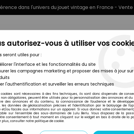
éférence dans l'univers du jouet vintage en France - Vente 
s autorisez-vous à utiliser vos cookie
s seront utiles pour :
liorer l'interface et les fonctionnalités du site
MARQUES
TYPE DE PRODUIT
PRÉCOMM
urer les campagnes marketing et proposer des mises à jour sur
duits
 - Zeo Cogs 2-pack - Figurines 16cm Hasbro
er l'authentification et surveiller les erreurs techniques
Hasbro
 cookies sont nécessaires à des fins techniques, ils sont donc dispensés de cons
, non obligatoires, peuvent être utilisés pour la personnalisation des annonces et du
POWER RANGERS L
re des annonces et du contenu, la connaissance de l'audience et le développ
, les données de géolocalisation précises et l'identification par le balayage de l'app
2-PACK - FIGURI
 et/ou l'accès aux informations sur un appareil. Si vous donnez votre consentement,
lable sur l’ensemble des sous-domaines de Lulu Berlu. Vous disposez de la possib
votre consentement à tout moment en cliquant sur le widget en bas à droite de la p
 plus, consulter notre politique de cookie.
Réf. :
AR0034871