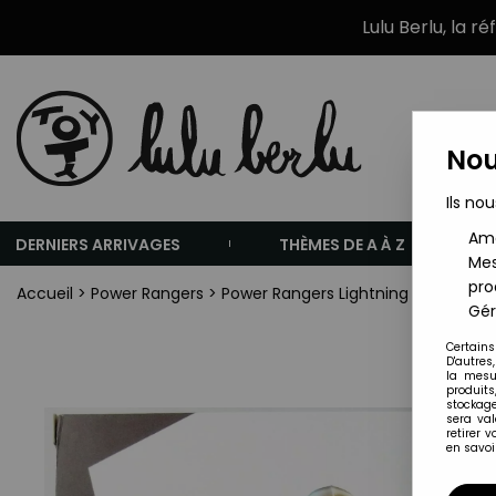
Lulu Berlu, la r
Nou
Ils nou
Amé
DERNIERS ARRIVAGES
THÈMES DE A À Z
Mes
pro
Accueil
>
Power Rangers
>
Power Rangers Lightning Collection
Gér
Certains
D'autres
la mesu
produits
stockage
sera va
retirer 
en savoir