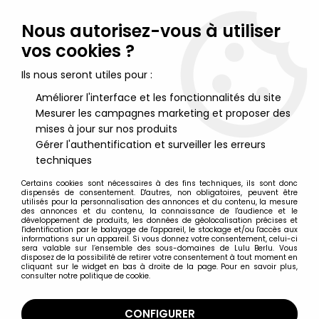
Lulu Berlu, la référence dans l'univers du jouet vintage en
France - Vente à l'international
Nous autorisez-vous à utiliser
vos cookies ?
0
Ils nous seront utiles pour :
Améliorer l'interface et les fonctionnalités du site
Mesurer les campagnes marketing et proposer des
Accueil
>
Predator
>
Predator - Kenner - Lava Planet Predator
(loose)
mises à jour sur nos produits
Gérer l'authentification et surveiller les erreurs
techniques
Certains cookies sont nécessaires à des fins techniques, ils sont donc
dispensés de consentement. D'autres, non obligatoires, peuvent être
utilisés pour la personnalisation des annonces et du contenu, la mesure
des annonces et du contenu, la connaissance de l'audience et le
développement de produits, les données de géolocalisation précises et
l'identification par le balayage de l'appareil, le stockage et/ou l'accès aux
informations sur un appareil. Si vous donnez votre consentement, celui-ci
sera valable sur l’ensemble des sous-domaines de Lulu Berlu. Vous
disposez de la possibilité de retirer votre consentement à tout moment en
cliquant sur le widget en bas à droite de la page. Pour en savoir plus,
consulter notre politique de cookie.
CONFIGURER