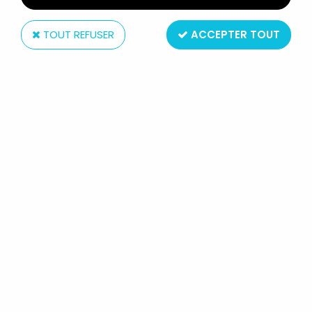
TOUT REFUSER
ACCEPTER TOUT
Kenner
PREDATOR - KENNER - LAVA
PLANET PREDATOR (LOOSE)