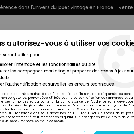
éférence dans l'univers du jouet vintage en France - Vente 
s autorisez-vous à utiliser vos cookie
s seront utiles pour :
liorer l'interface et les fonctionnalités du site
MARQUES
TYPE DE PRODUIT
PRÉCOMM
urer les campagnes marketing et proposer des mises à jour sur
duits
rre à Moutarde Amora - Prince Saphir délivre le Roi du Duc Dural
er l'authentification et surveiller les erreurs techniques
Amora
 cookies sont nécessaires à des fins techniques, ils sont donc dispensés de cons
, non obligatoires, peuvent être utilisés pour la personnalisation des annonces et du
PRINCE SAPHIR - 
re des annonces et du contenu, la connaissance de l'audience et le développ
, les données de géolocalisation précises et l'identification par le balayage de l'app
SAPHIR DÉLIVRE L
 et/ou l'accès aux informations sur un appareil. Si vous donnez votre consentement,
lable sur l’ensemble des sous-domaines de Lulu Berlu. Vous disposez de la possib
NYLON
votre consentement à tout moment en cliquant sur le widget en bas à droite de la p
 plus, consulter notre politique de cookie.
49
,
99
€
TTC