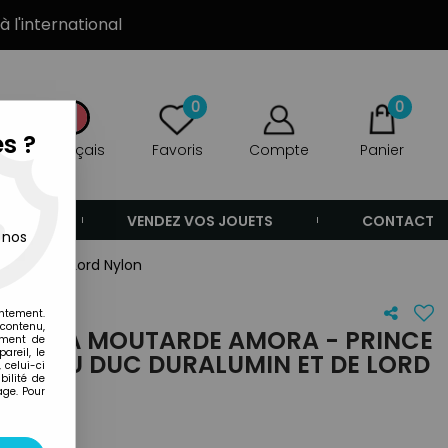
à l'international
0
0
s ?
Français
Favoris
Compte
Panier
ANDE
VENDEZ VOS JOUETS
CONTACT
 nos
umin et de Lord Nylon
entement.
 contenu,
VERRE À MOUTARDE AMORA - PRINCE
ement de
areil, le
E ROI DU DUC DURALUMIN ET DE LORD
 celui-ci
ilité de
age. Pour