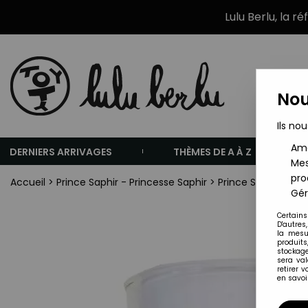
Lulu Berlu, la r
Nou
Ils nou
Amé
DERNIERS ARRIVAGES
THÈMES DE A À Z
Mes
pro
Accueil
>
Prince Saphir - Princesse Saphir
>
Prince Saphir - Ve
Gér
Certains
D'autres
la mesu
produits
stockage
sera va
retirer 
en savoir