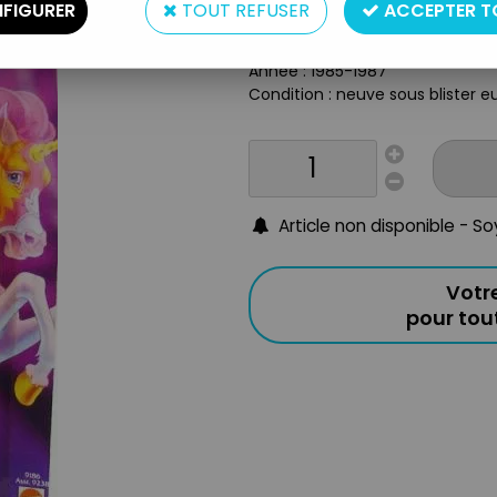
Type : Figurine-poupée
FIGURER
TOUT REFUSER
ACCEPTER T
Matière : plastique et tissus
Taille : 14cm
Année : 1985-1987
Condition : neuve sous blister e
Article non disponible - S
Votr
pour to