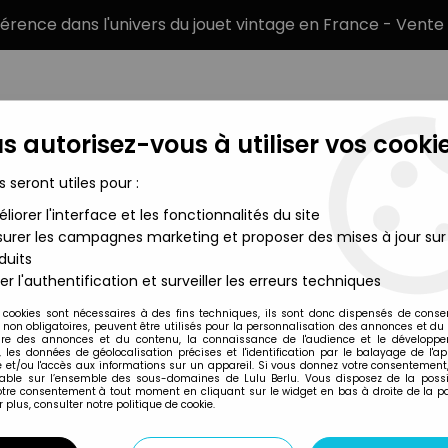
éférence dans l'univers du jouet vintage en France - Vente 
s autorisez-vous à utiliser vos cookie
s seront utiles pour :
liorer l'interface et les fonctionnalités du site
MARQUES
TYPE DE PRODUIT
PRÉCOMM
urer les campagnes marketing et proposer des mises à jour sur
duits
urines cartées
>
Princess of Power - Angella / Angèle (carte Euro
er l'authentification et surveiller les erreurs techniques
Mattel
 cookies sont nécessaires à des fins techniques, ils sont donc dispensés de cons
, non obligatoires, peuvent être utilisés pour la personnalisation des annonces et du
PRINCESS OF POWE
re des annonces et du contenu, la connaissance de l'audience et le développ
, les données de géolocalisation précises et l'identification par le balayage de l'app
EUROPE)
 et/ou l'accès aux informations sur un appareil. Si vous donnez votre consentement,
lable sur l’ensemble des sous-domaines de Lulu Berlu. Vous disposez de la possib
votre consentement à tout moment en cliquant sur le widget en bas à droite de la p
 plus, consulter notre politique de cookie.
Réf. :
REF3052