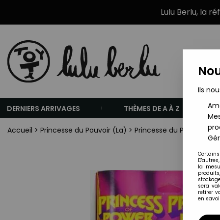
Lulu Berlu, la r
Nou
Ils nou
Amé
DERNIERS ARRIVAGES
THÈMES DE A À Z
Mes
pro
Accueil
>
Princesse du Pouvoir (La)
>
Princesse du Pouvoir Fig
Gér
Certains
D'autres
la mesu
produits
stockage
sera va
retirer 
en savoir