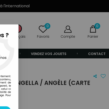
à l'international
0
0
s ?
Français
Favoris
Compte
Panier
ANDE
VENDEZ VOS JOUETS
CONTACT
 nos
pe)
entement.
 contenu,
R - ANGELLA / ANGÈLE (CARTE
ement de
areil, le
 celui-ci
ilité de
age. Pour