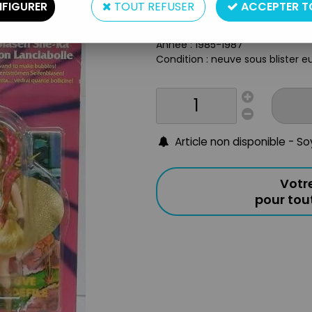
Type : Figurine-poupée
FIGURER
TOUT REFUSER
ACCEPTER T
Matière : plastique et tissus
Taille : 14cm
Année : 1985-1987
Condition : neuve sous blister e
Article non disponible - S
Votr
pour to