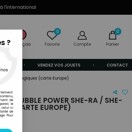
à l'international
0
0
s ?
Français
Favoris
Compte
Panier
ANDE
VENDEZ VOS JOUETS
CONTACT
 nos
Ra Bulles Magiques (carte Europe)
entement.
 contenu,
R - BUBBLE POWER SHE-RA / SHE-
ement de
areil, le
UES (CARTE EUROPE)
 celui-ci
ilité de
age. Pour