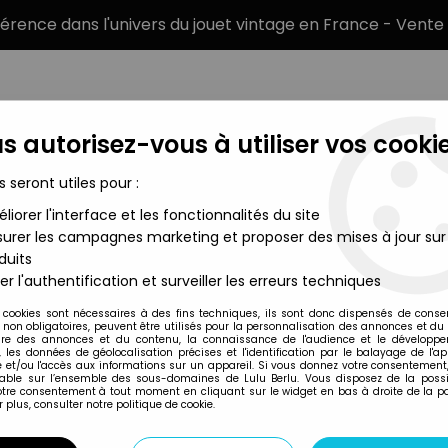
éférence dans l'univers du jouet vintage en France - Vente 
s autorisez-vous à utiliser vos cookie
s seront utiles pour :
liorer l'interface et les fonctionnalités du site
MARQUES
TYPE DE PRODUIT
PRÉCOMM
urer les campagnes marketing et proposer des mises à jour sur
duits
urines cartées
>
Princess of Power - Bubble Power She-Ra / She-
er l'authentification et surveiller les erreurs techniques
Mattel
 cookies sont nécessaires à des fins techniques, ils sont donc dispensés de cons
, non obligatoires, peuvent être utilisés pour la personnalisation des annonces et du
PRINCESS OF POWE
re des annonces et du contenu, la connaissance de l'audience et le développ
, les données de géolocalisation précises et l'identification par le balayage de l'app
RA BULLES MAGIQ
 et/ou l'accès aux informations sur un appareil. Si vous donnez votre consentement,
lable sur l’ensemble des sous-domaines de Lulu Berlu. Vous disposez de la possib
votre consentement à tout moment en cliquant sur le widget en bas à droite de la p
 plus, consulter notre politique de cookie.
Réf. :
REF16812