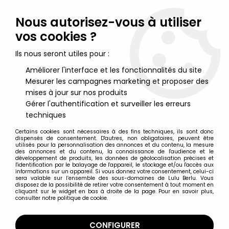
Lulu Berlu, la référence dans l'univers du jouet vintage en
France - Vente à l'international
Nous autorisez-vous à utiliser
vos cookies ?
0
Ils nous seront utiles pour :
Améliorer l'interface et les fonctionnalités du site
Mesurer les campagnes marketing et proposer des
Accueil
>
Princesse du Pouvoir (La)
>
Princesse du Pouvoir Figurines cartées
>
Princess of Power - Kowl
mises à jour sur nos produits
/ Sérénia (carte Espagne)
Gérer l'authentification et surveiller les erreurs
techniques
Certains cookies sont nécessaires à des fins techniques, ils sont donc
dispensés de consentement. D'autres, non obligatoires, peuvent être
utilisés pour la personnalisation des annonces et du contenu, la mesure
des annonces et du contenu, la connaissance de l'audience et le
développement de produits, les données de géolocalisation précises et
l'identification par le balayage de l'appareil, le stockage et/ou l'accès aux
informations sur un appareil. Si vous donnez votre consentement, celui-ci
sera valable sur l’ensemble des sous-domaines de Lulu Berlu. Vous
disposez de la possibilité de retirer votre consentement à tout moment en
cliquant sur le widget en bas à droite de la page. Pour en savoir plus,
consulter notre politique de cookie.
CONFIGURER