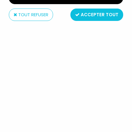
TOUT REFUSER
ACCEPTER TOUT
Mattel
PRINCESS OF POWER - KOWL /
SÉRÉNIA (CARTE ESPAGNE)