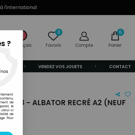
à l'international
0
0
s ?
Français
Favoris
Compte
Panier
ANDE
VENDEZ VOS JOUETS
CONTACT
 nos
entement.
 contenu,
AX P8 - ALBATOR RECRÉ A2 (NEUF
ement de
areil, le
 celui-ci
ilité de
age. Pour