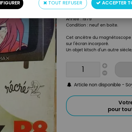
Type : projecteur video à piles
FIGURER
TOUT REFUSER
ACCEPTER T
Matière : plastique
Origine : France
Année : 1979
Condition : neuf en boite.
Cet ancêtre du magnétoscope p
sur l'écran incorporé.
Un objet kitsch d'un autre siècl
Article non disponible - S
Votr
pour to