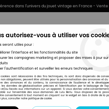
éférence dans l'univers du jouet vintage en France - Vente 
s autorisez-vous à utiliser vos cookie
s seront utiles pour :
liorer l'interface et les fonctionnalités du site
MARQUES
TYPE DE PRODUIT
PRÉCOMM
urer les campagnes marketing et proposer des mises à jour sur
duits
x P8 - Albator Recré A2 (neuf en boite)
er l'authentification et surveiller les erreurs techniques
I.G.C/Giocattoli
 cookies sont nécessaires à des fins techniques, ils sont donc dispensés de cons
, non obligatoires, peuvent être utilisés pour la personnalisation des annonces et du
PROJECTEUR TELEM
re des annonces et du contenu, la connaissance de l'audience et le développ
, les données de géolocalisation précises et l'identification par le balayage de l'app
EN BOITE)
 et/ou l'accès aux informations sur un appareil. Si vous donnez votre consentement,
lable sur l’ensemble des sous-domaines de Lulu Berlu. Vous disposez de la possib
votre consentement à tout moment en cliquant sur le widget en bas à droite de la p
 plus, consulter notre politique de cookie.
Réf. :
REF20238