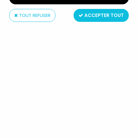
TOUT REFUSER
ACCEPTER TOUT
Aurimat
RAINBOW BRITE - MATTEL AURIMAT
- POUPÉE 23CM - RED BUTLER /