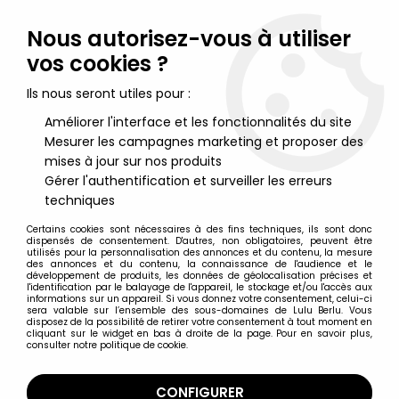
Lulu Berlu, la référence dans l'univers du jouet vintage en
France - Vente à l'international
Nous autorisez-vous à utiliser
vos cookies ?
0
Ils nous seront utiles pour :
Améliorer l'interface et les fonctionnalités du site
Mesurer les campagnes marketing et proposer des
Accueil
>
Rainbow Brite
>
Rainbow Brite Poupées et Peluches
>
Rainbow Brite - Mattel Aurimat - Poupée 23cm - Red Butler / Billy
mises à jour sur nos produits
Red (Boite Mexique "Arco Iris")
Gérer l'authentification et surveiller les erreurs
techniques
Certains cookies sont nécessaires à des fins techniques, ils sont donc
dispensés de consentement. D'autres, non obligatoires, peuvent être
utilisés pour la personnalisation des annonces et du contenu, la mesure
des annonces et du contenu, la connaissance de l'audience et le
développement de produits, les données de géolocalisation précises et
l'identification par le balayage de l'appareil, le stockage et/ou l'accès aux
informations sur un appareil. Si vous donnez votre consentement, celui-ci
sera valable sur l’ensemble des sous-domaines de Lulu Berlu. Vous
disposez de la possibilité de retirer votre consentement à tout moment en
cliquant sur le widget en bas à droite de la page. Pour en savoir plus,
consulter notre politique de cookie.
CONFIGURER