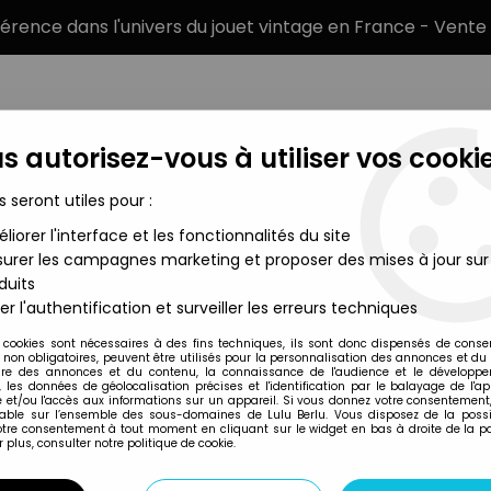
éférence dans l'univers du jouet vintage en France - Vente 
s autorisez-vous à utiliser vos cookie
s seront utiles pour :
liorer l'interface et les fonctionnalités du site
MARQUES
TYPE DE PRODUIT
PRÉCOMM
urer les campagnes marketing et proposer des mises à jour sur
duits
bow Brite - Tampon Encreur "Stamp Happy" - Red Butller - Matte
er l'authentification et surveiller les erreurs techniques
Mattel
 cookies sont nécessaires à des fins techniques, ils sont donc dispensés de cons
, non obligatoires, peuvent être utilisés pour la personnalisation des annonces et du
RAINBOW BRITE -
re des annonces et du contenu, la connaissance de l'audience et le développ
, les données de géolocalisation précises et l'identification par le balayage de l'app
RED BUTLLER - MAT
 et/ou l'accès aux informations sur un appareil. Si vous donnez votre consentement,
lable sur l’ensemble des sous-domaines de Lulu Berlu. Vous disposez de la possib
19
,
99
€
TTC
votre consentement à tout moment en cliquant sur le widget en bas à droite de la p
 plus, consulter notre politique de cookie.
Réf. :
AR0040758