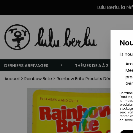
Lulu Berlu, la r
Nou
Ils nou
Amé
DERNIERS ARRIVAGES
THÈMES DE A À Z
Mes
pro
Accueil
>
Rainbow Brite
>
Rainbow Brite Produits Dérivés
>
Rain
Gér
Certains
D'autres
la mesu
produits
stockage
sera va
retirer 
en savoir