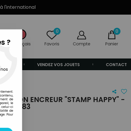
à l'international
0
0
s ?
Français
Favoris
Compte
Panier
ANDE
VENDEZ VOS JOUETS
CONTACT
 nos
l 1983
entement.
 contenu,
 TAMPON ENCREUR "STAMP HAPPY" -
ement de
areil, le
TEL 1983
 celui-ci
ilité de
age. Pour