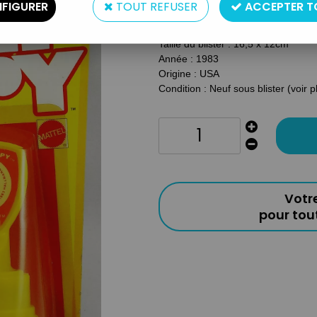
FIGURER
TOUT REFUSER
ACCEPTER T
Type : Tampon encreur
Taille du blister : 16,5 x 12cm
Année : 1983
Origine : USA
Condition : Neuf sous blister (voir 
Votr
pour to