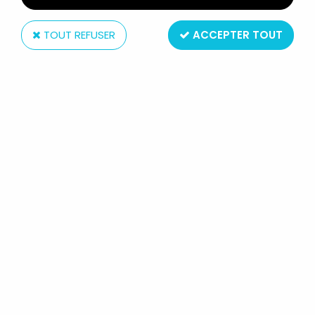
TOUT REFUSER
ACCEPTER TOUT
Remco
REMCO - MANTECH ROBOT
WARRIORS - NEGATECH (LOOSE
AVEC BOITE)