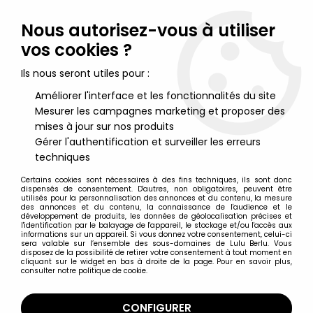
Lulu Berlu, la référence dans l'univers du jouet vintage en
France - Vente à l'international
Nous autorisez-vous à utiliser
vos cookies ?
0
Ils nous seront utiles pour :
Améliorer l'interface et les fonctionnalités du site
Mesurer les campagnes marketing et proposer des
Accueil
>
Mantech
>
Remco - Mantech Robot Warriors -
Negatech (loose avec boite)
mises à jour sur nos produits
Gérer l'authentification et surveiller les erreurs
techniques
Certains cookies sont nécessaires à des fins techniques, ils sont donc
dispensés de consentement. D'autres, non obligatoires, peuvent être
utilisés pour la personnalisation des annonces et du contenu, la mesure
des annonces et du contenu, la connaissance de l'audience et le
développement de produits, les données de géolocalisation précises et
l'identification par le balayage de l'appareil, le stockage et/ou l'accès aux
informations sur un appareil. Si vous donnez votre consentement, celui-ci
sera valable sur l’ensemble des sous-domaines de Lulu Berlu. Vous
disposez de la possibilité de retirer votre consentement à tout moment en
cliquant sur le widget en bas à droite de la page. Pour en savoir plus,
consulter notre politique de cookie.
CONFIGURER