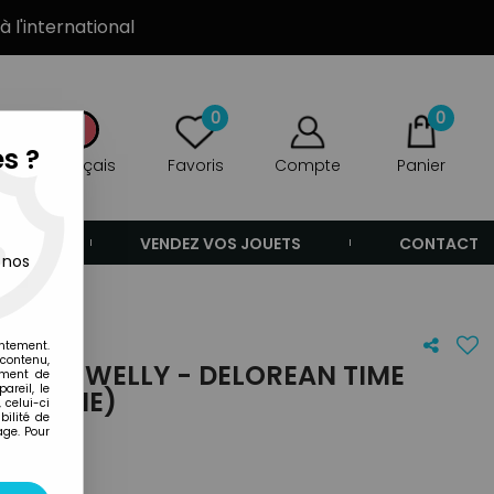
à l'international
0
0
s ?
Français
Favoris
Compte
Panier
ANDE
VENDEZ VOS JOUETS
CONTACT
 nos
entement.
 contenu,
UTUR - WELLY - DELOREAN TIME
ement de
areil, le
1/24ÈME)
 celui-ci
ilité de
age. Pour