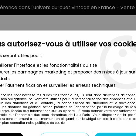
éférence dans l'univers du jouet vintage en France - Vente 
s autorisez-vous à utiliser vos cookie
s seront utiles pour :
liorer l'interface et les fonctionnalités du site
MARQUES
TYPE DE PRODUIT
PRÉCOMM
urer les campagnes marketing et proposer des mises à jour sur
duits
 Delorean Time Machine Part.2 (1/24ème)
er l'authentification et surveiller les erreurs techniques
Welly
 cookies sont nécessaires à des fins techniques, ils sont donc dispensés de cons
, non obligatoires, peuvent être utilisés pour la personnalisation des annonces et du
RETOUR VERS LE F
re des annonces et du contenu, la connaissance de l'audience et le développ
, les données de géolocalisation précises et l'identification par le balayage de l'app
MACHINE PART.2 (
 et/ou l'accès aux informations sur un appareil. Si vous donnez votre consentement,
lable sur l’ensemble des sous-domaines de Lulu Berlu. Vous disposez de la possib
votre consentement à tout moment en cliquant sur le widget en bas à droite de la p
 plus, consulter notre politique de cookie.
Réf. :
REF14381