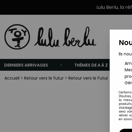
Lulu Berlu, la r
Nou
Ils nou
Amé
DERNIERS ARRIVAGES
THÈMES DE A À Z
Mes
pro
Accueil
>
Retour vers le futur
>
Retour vers le Futur - Welly -
Gér
Certains
D'autres
la mesu
produits
stockage
sera va
retirer 
en savoir