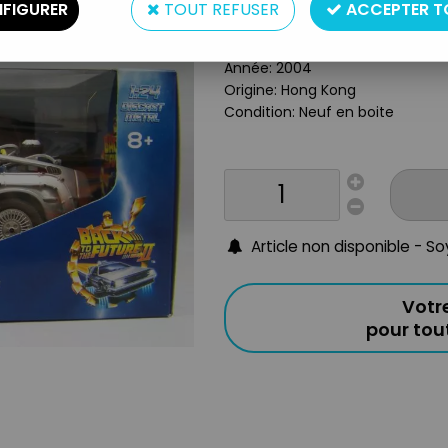
Type: Véhicule die-cast
FIGURER
TOUT REFUSER
ACCEPTER T
Echelle: 1/24e
Matière: Métal / plastique
Année: 2004
Origine: Hong Kong
Condition: Neuf en boite
Article non disponible - S
Votr
pour to