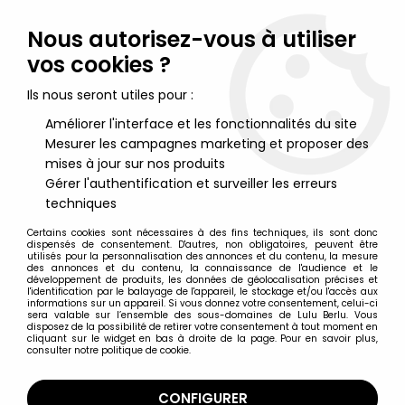
Lulu Berlu, la référence dans l'univers du jouet vintage en
France - Vente à l'international
Nous autorisez-vous à utiliser
vos cookies ?
0
Ils nous seront utiles pour :
Améliorer l'interface et les fonctionnalités du site
Mesurer les campagnes marketing et proposer des
Accueil
>
Maya l'abeille
>
Réveil-Matin animé Bayard Maya
l'Abeille
mises à jour sur nos produits
Gérer l'authentification et surveiller les erreurs
techniques
Certains cookies sont nécessaires à des fins techniques, ils sont donc
dispensés de consentement. D'autres, non obligatoires, peuvent être
utilisés pour la personnalisation des annonces et du contenu, la mesure
des annonces et du contenu, la connaissance de l'audience et le
développement de produits, les données de géolocalisation précises et
l'identification par le balayage de l'appareil, le stockage et/ou l'accès aux
informations sur un appareil. Si vous donnez votre consentement, celui-ci
sera valable sur l’ensemble des sous-domaines de Lulu Berlu. Vous
disposez de la possibilité de retirer votre consentement à tout moment en
cliquant sur le widget en bas à droite de la page. Pour en savoir plus,
consulter notre politique de cookie.
CONFIGURER