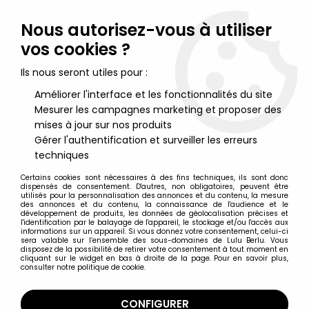
Lulu Berlu, la référence dans l'univers du jouet vintage en
France - Vente à l'international
Nous autorisez-vous à utiliser
vos cookies ?
0
Ils nous seront utiles pour :
Améliorer l'interface et les fonctionnalités du site
Mesurer les campagnes marketing et proposer des
Accueil
>
Robin des Bois
>
Robin des Bois Prince des Voleurs -
Kenner - Le Shérif de Nottingham
mises à jour sur nos produits
Gérer l'authentification et surveiller les erreurs
techniques
Certains cookies sont nécessaires à des fins techniques, ils sont donc
dispensés de consentement. D'autres, non obligatoires, peuvent être
utilisés pour la personnalisation des annonces et du contenu, la mesure
des annonces et du contenu, la connaissance de l'audience et le
développement de produits, les données de géolocalisation précises et
l'identification par le balayage de l'appareil, le stockage et/ou l'accès aux
informations sur un appareil. Si vous donnez votre consentement, celui-ci
sera valable sur l’ensemble des sous-domaines de Lulu Berlu. Vous
disposez de la possibilité de retirer votre consentement à tout moment en
cliquant sur le widget en bas à droite de la page. Pour en savoir plus,
consulter notre politique de cookie.
CONFIGURER