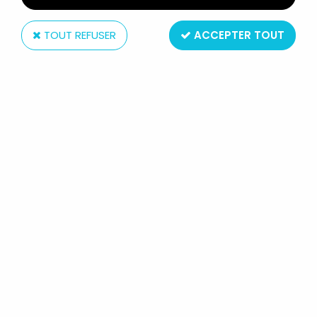
TOUT REFUSER
ACCEPTER TOUT
Kenner
ROBIN DES BOIS PRINCE DES
VOLEURS - KENNER - LE SHÉRIF DE
NOTTINGHAM