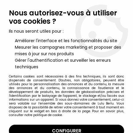
Lulu Berlu, la référence dans l'univers du jouet vintage en
France - Vente à l'international
Nous autorisez-vous à utiliser
vos cookies ?
0
Ils nous seront utiles pour :
Améliorer l'interface et les fonctionnalités du site
Mesurer les campagnes marketing et proposer des
Accueil
>
Robots, Space Toys & Space Guns
>
Robots (En Tôle, Mécaniques, à Piles, ...)
>
Robot - Robot
mises à jour sur nos produits
Marcheur à Pile en Tôle - Smoking Space Man Gris (Ha Ha Toys)
Gérer l'authentification et surveiller les erreurs
TR2011
techniques
Certains cookies sont nécessaires à des fins techniques, ils sont donc
dispensés de consentement. D'autres, non obligatoires, peuvent être
utilisés pour la personnalisation des annonces et du contenu, la mesure
des annonces et du contenu, la connaissance de l'audience et le
développement de produits, les données de géolocalisation précises et
l'identification par le balayage de l'appareil, le stockage et/ou l'accès aux
informations sur un appareil. Si vous donnez votre consentement, celui-ci
sera valable sur l’ensemble des sous-domaines de Lulu Berlu. Vous
disposez de la possibilité de retirer votre consentement à tout moment en
cliquant sur le widget en bas à droite de la page. Pour en savoir plus,
consulter notre politique de cookie.
CONFIGURER