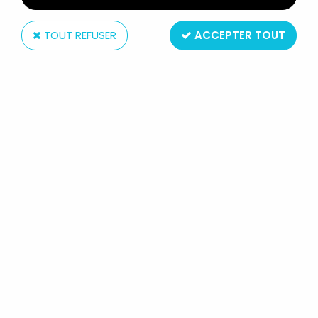
TOUT REFUSER
ACCEPTER TOUT
St.John Tin Toy
ROBOT - ROBOT MARCHEUR
MÉCANIQUE EN TÔLE - DARK