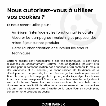
Lulu Berlu, la référence dans l'univers du jouet vintage en
France - Vente à l'international
Nous autorisez-vous à utiliser
vos cookies ?
0
Ils nous seront utiles pour :
Améliorer l'interface et les fonctionnalités du site
Mesurer les campagnes marketing et proposer des
Accueil
>
Robots, Space Toys & Space Guns
>
Robots (En Tôle, Mécaniques, à Piles, ...)
>
Robot - Robot
mises à jour sur nos produits
Marcheur Mécanique en Tôle - Dark Templar (St.John Tin Toy)
Gérer l'authentification et surveiller les erreurs
techniques
Certains cookies sont nécessaires à des fins techniques, ils sont donc
dispensés de consentement. D'autres, non obligatoires, peuvent être
utilisés pour la personnalisation des annonces et du contenu, la mesure
des annonces et du contenu, la connaissance de l'audience et le
développement de produits, les données de géolocalisation précises et
l'identification par le balayage de l'appareil, le stockage et/ou l'accès aux
informations sur un appareil. Si vous donnez votre consentement, celui-ci
sera valable sur l’ensemble des sous-domaines de Lulu Berlu. Vous
disposez de la possibilité de retirer votre consentement à tout moment en
cliquant sur le widget en bas à droite de la page. Pour en savoir plus,
consulter notre politique de cookie.
CONFIGURER