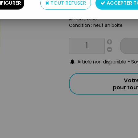
FIGURER
TOUT REFUSER
ACCEPTER T
Taille : environ 10cm
Origine : USA
Année : 2003
Condition : neuf en boite
Article non disponible - S
Votr
pour to