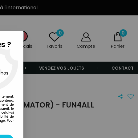
à l'international
0
0
s ?
Français
Favoris
Compte
Panier
ANDE
VENDEZ VOS JOUETS
CONTACT
 nos
entement.
 contenu,
-D ANIMATOR) - FUN4ALL
ement de
areil, le
 celui-ci
ilité de
age. Pour