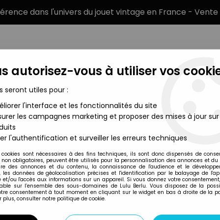
éférence dans l'univers du jouet vintage en France - Vente 
s autorisez-vous à utiliser vos cookie
s seront utiles pour :
liorer l'interface et les fonctionnalités du site
MARQUES
TYPE DE PRODUIT
PRÉCOMM
urer les campagnes marketing et proposer des mises à jour sur
duits
er l'authentification et surveiller les erreurs techniques
Fun 4 All
 cookies sont nécessaires à des fins techniques, ils sont donc dispensés de cons
, non obligatoires, peuvent être utilisés pour la personnalisation des annonces et du
ROCKY BALBOA (3
re des annonces et du contenu, la connaissance de l'audience et le développ
, les données de géolocalisation précises et l'identification par le balayage de l'app
 et/ou l'accès aux informations sur un appareil. Si vous donnez votre consentement,
lable sur l’ensemble des sous-domaines de Lulu Berlu. Vous disposez de la possib
votre consentement à tout moment en cliquant sur le widget en bas à droite de la p
Réf. :
REF20984
 plus, consulter notre politique de cookie.
Type : figurine articulée
Matière : plastique