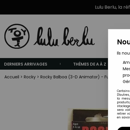
Lulu Berlu, la r
Nou
Ils nou
Amé
DERNIERS ARRIVAGES
THÈMES DE A À Z
Mes
pro
Accueil
>
Rocky
>
Rocky Balboa (3-D Animator) - Fun4All
Gér
Certains
D'autres
la mesu
produits
stockage
sera va
retirer 
en savoir