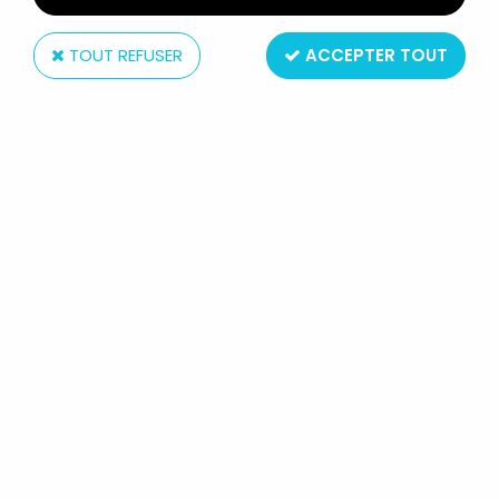
TOUT REFUSER
ACCEPTER TOUT
Bully
ROX & ROUKY - FIGURINE PVC
BULLY - ROUKY LE CHIOT