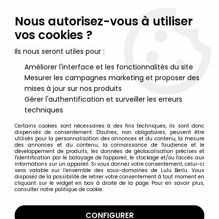
Lulu Berlu, la référence dans l'univers du jouet vintage en
France - Vente à l'international
Nous autorisez-vous à utiliser
vos cookies ?
0
Ils nous seront utiles pour :
Améliorer l'interface et les fonctionnalités du site
Mesurer les campagnes marketing et proposer des
Accueil
>
Rox et Rouky
>
Rox & Rouky - figurine PVC Bully - Rouky
le chiot
mises à jour sur nos produits
Gérer l'authentification et surveiller les erreurs
techniques
Certains cookies sont nécessaires à des fins techniques, ils sont donc
dispensés de consentement. D'autres, non obligatoires, peuvent être
utilisés pour la personnalisation des annonces et du contenu, la mesure
des annonces et du contenu, la connaissance de l'audience et le
développement de produits, les données de géolocalisation précises et
l'identification par le balayage de l'appareil, le stockage et/ou l'accès aux
informations sur un appareil. Si vous donnez votre consentement, celui-ci
sera valable sur l’ensemble des sous-domaines de Lulu Berlu. Vous
disposez de la possibilité de retirer votre consentement à tout moment en
cliquant sur le widget en bas à droite de la page. Pour en savoir plus,
consulter notre politique de cookie.
CONFIGURER