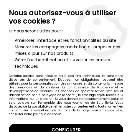
Lulu Berlu, la référence dans l'univers du jouet vintage en
France - Vente à l'international
Nous autorisez-vous à utiliser
vos cookies ?
0
Ils nous seront utiles pour :
Améliorer l'interface et les fonctionnalités du site
Mesurer les campagnes marketing et proposer des
Accueil
>
Saint Seiya - Les Chevaliers du Zodiaque
>
Saint Seiya Autres figurines
>
Saint Seiya - Bandai - Agaruma
mises à jour sur nos produits
Figure - Dohko de la Balance
Gérer l'authentification et surveiller les erreurs
techniques
Certains cookies sont nécessaires à des fins techniques, ils sont donc
dispensés de consentement. D'autres, non obligatoires, peuvent être
utilisés pour la personnalisation des annonces et du contenu, la mesure
des annonces et du contenu, la connaissance de l'audience et le
développement de produits, les données de géolocalisation précises et
l'identification par le balayage de l'appareil, le stockage et/ou l'accès aux
informations sur un appareil. Si vous donnez votre consentement, celui-ci
sera valable sur l’ensemble des sous-domaines de Lulu Berlu. Vous
disposez de la possibilité de retirer votre consentement à tout moment en
cliquant sur le widget en bas à droite de la page. Pour en savoir plus,
consulter notre politique de cookie.
CONFIGURER