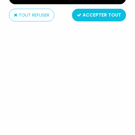
TOUT REFUSER
ACCEPTER TOUT
Bandai
SAINT SEIYA - BANDAI - AGARUMA
FIGURE - DOHKO DE LA BALANCE
Réf. :
REF37064
Type : figurine
Matière : plastique