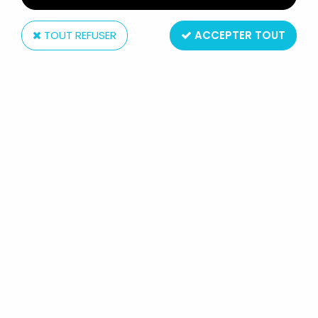
TOUT REFUSER
ACCEPTER TOUT
Kakaxiliu
SAINT SEIYA - MINI-STATUE -
DOCRATES, L'ASSASSIN GÉANT DU