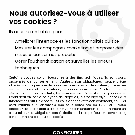
Lulu Berlu, la référence dans l'univers du jouet vintage en
France - Vente à l'international
Nous autorisez-vous à utiliser
vos cookies ?
0
Ils nous seront utiles pour :
Améliorer l'interface et les fonctionnalités du site
Mesurer les campagnes marketing et proposer des
Accueil
>
Saint Seiya - Les Chevaliers du Zodiaque
>
Saint Seiya Autres figurines
>
Saint Seiya - Mini-statue -
mises à jour sur nos produits
Docrates, l'assassin géant du Sanctuaire
Gérer l'authentification et surveiller les erreurs
techniques
Certains cookies sont nécessaires à des fins techniques, ils sont donc
dispensés de consentement. D'autres, non obligatoires, peuvent être
utilisés pour la personnalisation des annonces et du contenu, la mesure
des annonces et du contenu, la connaissance de l'audience et le
développement de produits, les données de géolocalisation précises et
l'identification par le balayage de l'appareil, le stockage et/ou l'accès aux
informations sur un appareil. Si vous donnez votre consentement, celui-ci
sera valable sur l’ensemble des sous-domaines de Lulu Berlu. Vous
disposez de la possibilité de retirer votre consentement à tout moment en
cliquant sur le widget en bas à droite de la page. Pour en savoir plus,
consulter notre politique de cookie.
CONFIGURER