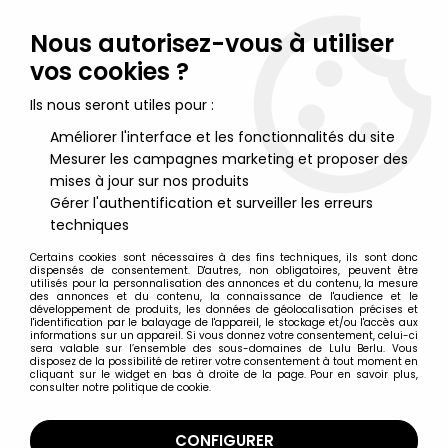
Lulu Berlu, la référence dans l'univers du jouet vintage en
France - Vente à l'international
Nous autorisez-vous à utiliser
vos cookies ?
0
Ils nous seront utiles pour :
Améliorer l'interface et les fonctionnalités du site
Mesurer les campagnes marketing et proposer des
Accueil
>
Saint Seiya - Les Chevaliers du Zodiaque
>
Saint Seiya Armures Myth Cloth
>
Saint Seiya Myth Cloth - Saori
mises à jour sur nos produits
Kido - Armure Divine d'Athena
Gérer l'authentification et surveiller les erreurs
techniques
Certains cookies sont nécessaires à des fins techniques, ils sont donc
dispensés de consentement. D'autres, non obligatoires, peuvent être
utilisés pour la personnalisation des annonces et du contenu, la mesure
des annonces et du contenu, la connaissance de l'audience et le
développement de produits, les données de géolocalisation précises et
l'identification par le balayage de l'appareil, le stockage et/ou l'accès aux
informations sur un appareil. Si vous donnez votre consentement, celui-ci
sera valable sur l’ensemble des sous-domaines de Lulu Berlu. Vous
disposez de la possibilité de retirer votre consentement à tout moment en
cliquant sur le widget en bas à droite de la page. Pour en savoir plus,
consulter notre politique de cookie.
CONFIGURER