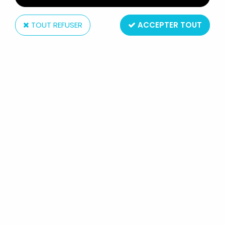
TOUT REFUSER
ACCEPTER TOUT
Bandai
SAINT SEIYA MYTH CLOTH - SAORI
KIDO - ARMURE DIVINE D'ATHENA