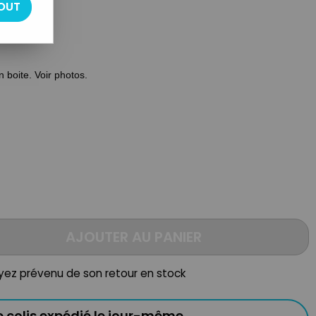
ure amovible
OUT
n boite. Voir photos.
AJOUTER AU PANIER
oyez prévenu de son retour en stock
e colis expédié le jour-même