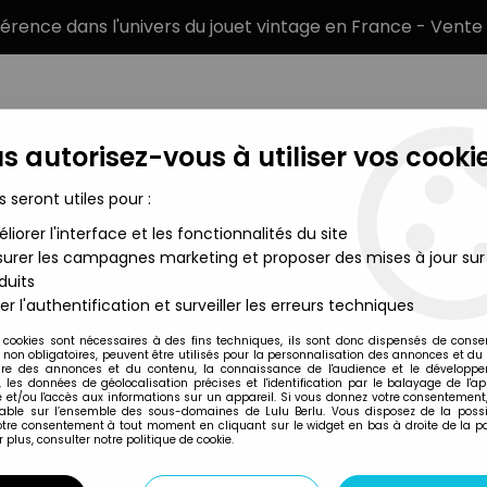
éférence dans l'univers du jouet vintage en France - Vente 
s autorisez-vous à utiliser vos cookie
s seront utiles pour :
liorer l'interface et les fonctionnalités du site
MARQUES
TYPE DE PRODUIT
PRÉCOMM
urer les campagnes marketing et proposer des mises à jour sur
duits
ya Armures Myth Cloth
>
Saint Seiya Myth Cloth - Shiryu - Cheval
er l'authentification et surveiller les erreurs techniques
Bandai
 cookies sont nécessaires à des fins techniques, ils sont donc dispensés de cons
, non obligatoires, peuvent être utilisés pour la personnalisation des annonces et du
SAINT SEIYA MYTH
re des annonces et du contenu, la connaissance de l'audience et le développ
, les données de géolocalisation précises et l'identification par le balayage de l'app
BRONZE DU DRAGON
 et/ou l'accès aux informations sur un appareil. Si vous donnez votre consentement,
lable sur l’ensemble des sous-domaines de Lulu Berlu. Vous disposez de la possib
votre consentement à tout moment en cliquant sur le widget en bas à droite de la p
 plus, consulter notre politique de cookie.
Réf. :
REF32054