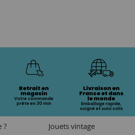
Retrait en
Livraison en
magasin
France et dans
le monde
Votre commande
prête en 30 min
Emballage rapide,
soigné et suivi colis
e ?
Jouets vintage