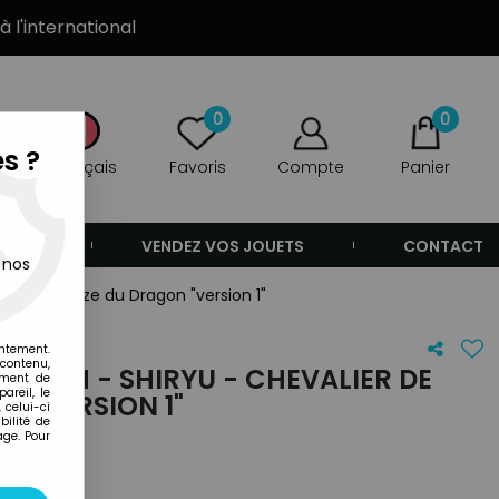
à l'international
0
0
s ?
Français
Favoris
Compte
Panier
ANDE
VENDEZ VOS JOUETS
CONTACT
 nos
ier de Bronze du Dragon "version 1"
entement.
 contenu,
 CLOTH - SHIRYU - CHEVALIER DE
ement de
areil, le
 "VERSION 1"
 celui-ci
ilité de
age. Pour