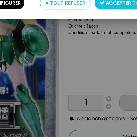
Type : Figurine articulée avec arm
FIGURER
TOUT REFUSER
ACCEPTER T
Matière : métal et plastique
Taille : environ 15cm
Année : 2010
Origine : Japon
Condition : parfait état, complete, e
Article non disponible - S
Votr