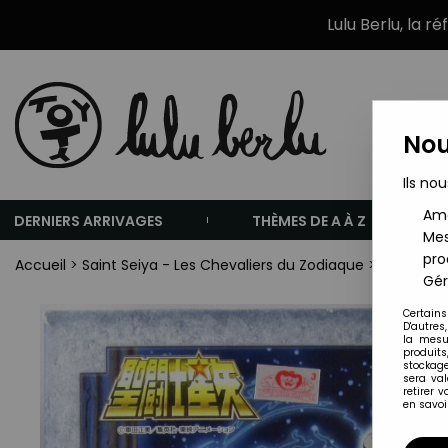
Lulu Berlu, la r
Nou
Ils nou
Amé
DERNIERS ARRIVAGES
THÈMES DE A À Z
Mes
pro
Accueil
>
Saint Seiya - Les Chevaliers du Zodiaque
>
Saint Sei
Gér
Certains
D'autres
la mesu
produits
stockage
sera va
retirer 
en savoir