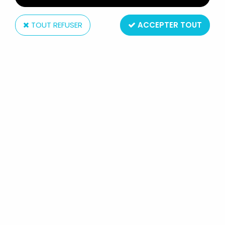
TOUT REFUSER
ACCEPTER TOUT
JacksDo
SAINT SEIYA MYTH CLOTH SOLDIERS
- SOLDAT DU SANCTUAIRE