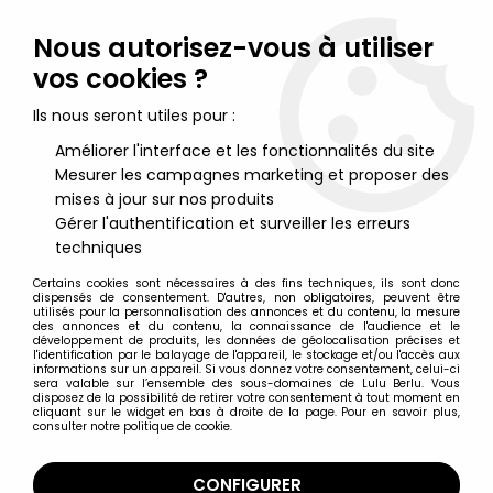
Lulu Berlu, la référence dans l'univers du jouet vintage en
France - Vente à l'international
Nous autorisez-vous à utiliser
vos cookies ?
0
Ils nous seront utiles pour :
Améliorer l'interface et les fonctionnalités du site
Mesurer les campagnes marketing et proposer des
Accueil
>
Saint Seiya - Les Chevaliers du Zodiaque
>
Saint Seiya Armures Myth Cloth
>
Saint Seiya Myth Cloth Soldiers
mises à jour sur nos produits
- Soldat du Sanctuaire d'Athena avec lance
Gérer l'authentification et surveiller les erreurs
techniques
Certains cookies sont nécessaires à des fins techniques, ils sont donc
dispensés de consentement. D'autres, non obligatoires, peuvent être
utilisés pour la personnalisation des annonces et du contenu, la mesure
des annonces et du contenu, la connaissance de l'audience et le
développement de produits, les données de géolocalisation précises et
l'identification par le balayage de l'appareil, le stockage et/ou l'accès aux
informations sur un appareil. Si vous donnez votre consentement, celui-ci
sera valable sur l’ensemble des sous-domaines de Lulu Berlu. Vous
disposez de la possibilité de retirer votre consentement à tout moment en
cliquant sur le widget en bas à droite de la page. Pour en savoir plus,
consulter notre politique de cookie.
CONFIGURER