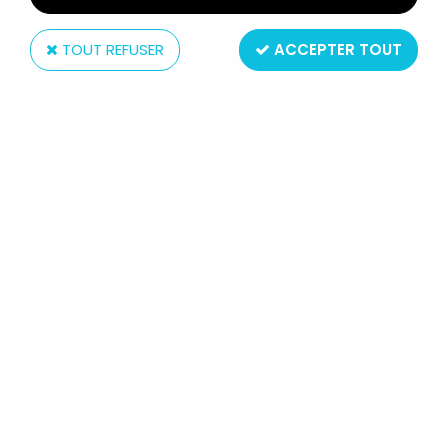
TOUT REFUSER
ACCEPTER TOUT
Bandai
SAINT SEIYA - SIEGFRIED DE DUBHE
- GUERRIER DIVIN D'ALPHA (BANDAI