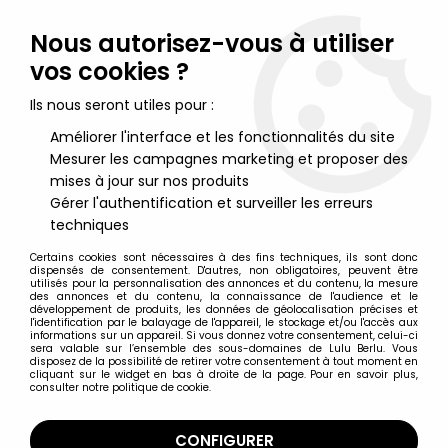
Lulu Berlu, la référence dans l'univers du jouet vintage en
France - Vente à l'international
Nous autorisez-vous à utiliser
vos cookies ?
0
Ils nous seront utiles pour :
Améliorer l'interface et les fonctionnalités du site
Mesurer les campagnes marketing et proposer des
Accueil
>
Saint Seiya - Les Chevaliers du Zodiaque
>
Saint Seiya Armures - Vintage
>
Saint Seiya - Siegfried de Dubhe
mises à jour sur nos produits
- Guerrier Divin d'Alpha (Bandai France)
Gérer l'authentification et surveiller les erreurs
techniques
Certains cookies sont nécessaires à des fins techniques, ils sont donc
dispensés de consentement. D'autres, non obligatoires, peuvent être
utilisés pour la personnalisation des annonces et du contenu, la mesure
des annonces et du contenu, la connaissance de l'audience et le
développement de produits, les données de géolocalisation précises et
l'identification par le balayage de l'appareil, le stockage et/ou l'accès aux
informations sur un appareil. Si vous donnez votre consentement, celui-ci
sera valable sur l’ensemble des sous-domaines de Lulu Berlu. Vous
disposez de la possibilité de retirer votre consentement à tout moment en
cliquant sur le widget en bas à droite de la page. Pour en savoir plus,
consulter notre politique de cookie.
CONFIGURER