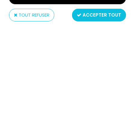
TOUT REFUSER
ACCEPTER TOUT
Popy
SAN KU KAÏ - FIGURINE VINYL POPY
- SIDÉRO
Réf. :
REF4158
Type : figurine articulée
Matière : plastique
Taille : environ 10cm