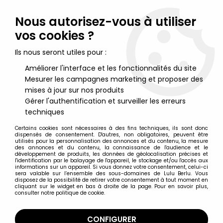
Lulu Berlu, la référence dans l'univers du jouet vintage en
France - Vente à l'international
Nous autorisez-vous à utiliser
vos cookies ?
0
Ils nous seront utiles pour :
Améliorer l'interface et les fonctionnalités du site
Mesurer les campagnes marketing et proposer des
Accueil
>
San Ku Kai
>
San Ku Kaï - Figurine Vinyl Popy - Sidéro
mises à jour sur nos produits
Gérer l'authentification et surveiller les erreurs
techniques
Certains cookies sont nécessaires à des fins techniques, ils sont donc
dispensés de consentement. D'autres, non obligatoires, peuvent être
utilisés pour la personnalisation des annonces et du contenu, la mesure
des annonces et du contenu, la connaissance de l'audience et le
développement de produits, les données de géolocalisation précises et
l'identification par le balayage de l'appareil, le stockage et/ou l'accès aux
informations sur un appareil. Si vous donnez votre consentement, celui-ci
sera valable sur l’ensemble des sous-domaines de Lulu Berlu. Vous
disposez de la possibilité de retirer votre consentement à tout moment en
cliquant sur le widget en bas à droite de la page. Pour en savoir plus,
consulter notre politique de cookie.
CONFIGURER