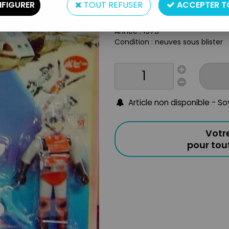
FIGURER
TOUT REFUSER
ACCEPTER T
Taille : environ 10cm
Origine : Japon
Année : 1979
Condition : neuves sous blister
Article non disponible - S
Votr
pour to