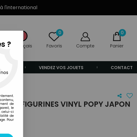
à l'international
0
0
s ?
Français
Favoris
Compte
Panier
ANDE
VENDEZ VOS JOUETS
CONTACT
 nos
entement.
 contenu,
K DE 4 FIGURINES VINYL POPY JAPON
ement de
areil, le
 celui-ci
ilité de
age. Pour