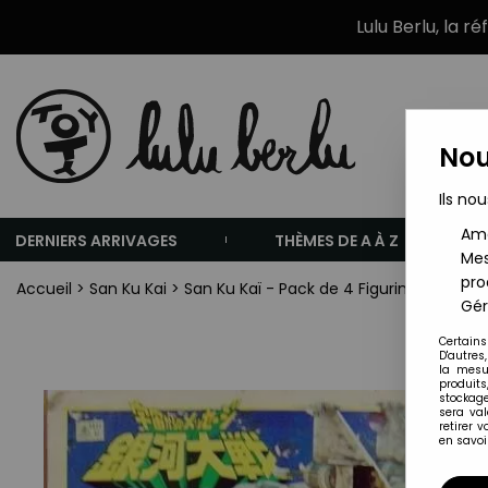
Lulu Berlu, la r
Nou
Ils nou
Amé
DERNIERS ARRIVAGES
THÈMES DE A À Z
Mes
pro
Accueil
>
San Ku Kai
>
San Ku Kaï - Pack de 4 Figurines Vinyl 
Gér
Certains
D'autres
la mesu
produits
stockage
sera va
retirer 
en savoir