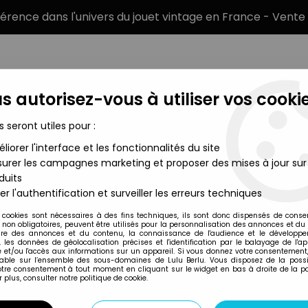
éférence dans l'univers du jouet vintage en France - Vente 
s autorisez-vous à utiliser vos cookie
s seront utiles pour :
liorer l'interface et les fonctionnalités du site
MARQUES
TYPE DE PRODUIT
PRÉCOMM
urer les campagnes marketing et proposer des mises à jour sur
duits
Popy Japon
er l'authentification et surveiller les erreurs techniques
Popy
 cookies sont nécessaires à des fins techniques, ils sont donc dispensés de cons
, non obligatoires, peuvent être utilisés pour la personnalisation des annonces et du
SAN KU KAÏ - PAC
re des annonces et du contenu, la connaissance de l'audience et le développ
, les données de géolocalisation précises et l'identification par le balayage de l'app
 et/ou l'accès aux informations sur un appareil. Si vous donnez votre consentement,
lable sur l’ensemble des sous-domaines de Lulu Berlu. Vous disposez de la possib
votre consentement à tout moment en cliquant sur le widget en bas à droite de la p
Réf. :
REF4153
 plus, consulter notre politique de cookie.
Type : figurines articulées
Matière : plastique