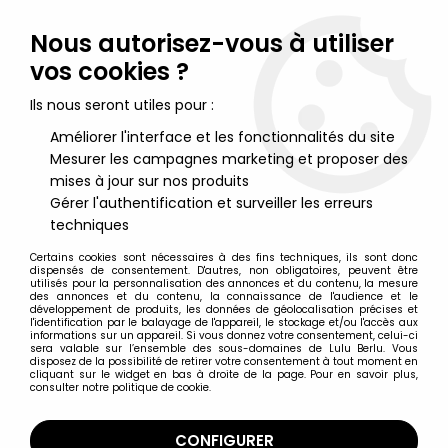
Lulu Berlu, la référence dans l'univers du jouet vintage en
France - Vente à l'international
Nous autorisez-vous à utiliser
vos cookies ?
0
Ils nous seront utiles pour :
Améliorer l'interface et les fonctionnalités du site
Mesurer les campagnes marketing et proposer des
Accueil
>
Scarface
>
Scarface - Figurine parlante Deluxe - Tony
Montana (Al Pacino) ''The Rise''
mises à jour sur nos produits
Gérer l'authentification et surveiller les erreurs
techniques
Certains cookies sont nécessaires à des fins techniques, ils sont donc
dispensés de consentement. D'autres, non obligatoires, peuvent être
utilisés pour la personnalisation des annonces et du contenu, la mesure
des annonces et du contenu, la connaissance de l'audience et le
développement de produits, les données de géolocalisation précises et
l'identification par le balayage de l'appareil, le stockage et/ou l'accès aux
informations sur un appareil. Si vous donnez votre consentement, celui-ci
sera valable sur l’ensemble des sous-domaines de Lulu Berlu. Vous
disposez de la possibilité de retirer votre consentement à tout moment en
cliquant sur le widget en bas à droite de la page. Pour en savoir plus,
consulter notre politique de cookie.
CONFIGURER