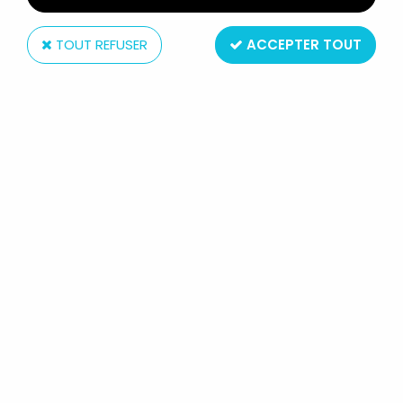
TOUT REFUSER
ACCEPTER TOUT
Mezco
SCARFACE - FIGURINE PARLANTE
DELUXE - TONY MONTANA (AL
PACINO) ''THE RISE''