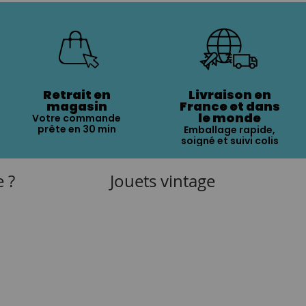
Retrait en
Livraison en
magasin
France et dans
le monde
Votre commande
prête en 30 min
Emballage rapide,
soigné et suivi colis
e ?
Jouets vintage