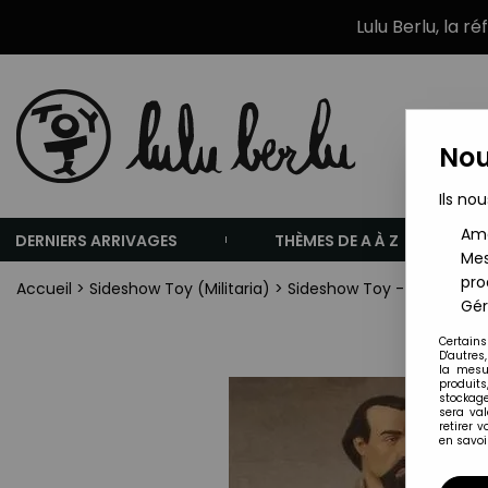
Lulu Berlu, la r
Nou
Ils nou
Amé
DERNIERS ARRIVAGES
THÈMES DE A À Z
Mes
pro
Accueil
>
Sideshow Toy (Militaria)
>
Sideshow Toy - Brotherho
Gér
Certains
D'autres
la mesu
produits
stockage
sera va
retirer 
en savoir