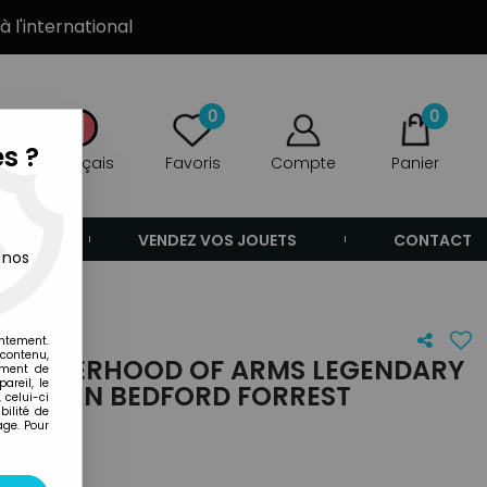
à l'international
0
0
s ?
Français
Favoris
Compte
Panier
ANDE
VENDEZ VOS JOUETS
CONTACT
 nos
entement.
 contenu,
BROTHERHOOD OF ARMS LEGENDARY
ement de
areil, le
 NATHAN BEDFORD FORREST
 celui-ci
ilité de
age. Pour