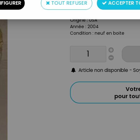
Type : mannequin articulé
FIGURER
TOUT REFUSER
ACCEPTER T
Matière : plastique, tissus
Echelle : 1/6ème (30cm)
Origine : USA
Année : 2004
Condition : neuf en boite
Article non disponible - S
Votr
pour to