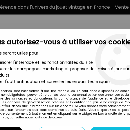
éférence dans l'univers du jouet vintage en France - Vente 
s autorisez-vous à utiliser vos cookie
s seront utiles pour :
liorer l'interface et les fonctionnalités du site
MARQUES
TYPE DE PRODUIT
PRÉCOMM
urer les campagnes marketing et proposer des mises à jour sur
duits
od of Arms Legendary Icons - General Nathan Bedford Forrest
er l'authentification et surveiller les erreurs techniques
Sideshow Collectibles
 cookies sont nécessaires à des fins techniques, ils sont donc dispensés de cons
, non obligatoires, peuvent être utilisés pour la personnalisation des annonces et du
SIDESHOW TOY - 
re des annonces et du contenu, la connaissance de l'audience et le développ
, les données de géolocalisation précises et l'identification par le balayage de l'app
ICONS - GENERAL
 et/ou l'accès aux informations sur un appareil. Si vous donnez votre consentement,
lable sur l’ensemble des sous-domaines de Lulu Berlu. Vous disposez de la possib
votre consentement à tout moment en cliquant sur le widget en bas à droite de la p
 plus, consulter notre politique de cookie.
Réf. :
REF14732