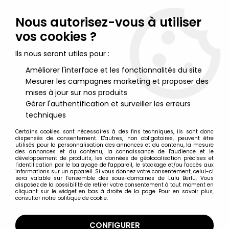
Lulu Berlu, la référence dans l'univers du jouet vintage en
France - Vente à l'international
Nous autorisez-vous à utiliser
vos cookies ?
0
Ils nous seront utiles pour :
Améliorer l'interface et les fonctionnalités du site
Mesurer les campagnes marketing et proposer des
Accueil
>
Sin City
>
Sin City - Kevin (couleur)
mises à jour sur nos produits
Gérer l'authentification et surveiller les erreurs
techniques
Certains cookies sont nécessaires à des fins techniques, ils sont donc
dispensés de consentement. D'autres, non obligatoires, peuvent être
utilisés pour la personnalisation des annonces et du contenu, la mesure
des annonces et du contenu, la connaissance de l'audience et le
développement de produits, les données de géolocalisation précises et
l'identification par le balayage de l'appareil, le stockage et/ou l'accès aux
informations sur un appareil. Si vous donnez votre consentement, celui-ci
sera valable sur l’ensemble des sous-domaines de Lulu Berlu. Vous
disposez de la possibilité de retirer votre consentement à tout moment en
cliquant sur le widget en bas à droite de la page. Pour en savoir plus,
consulter notre politique de cookie.
CONFIGURER