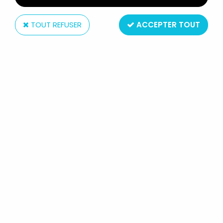
TOUT REFUSER
ACCEPTER TOUT
NECA
SIN CITY - KEVIN (COULEUR)
Réf. :
REF12303
Type : figurine articulée
Matière : plastique
Taille : 18cm
Année : 2005