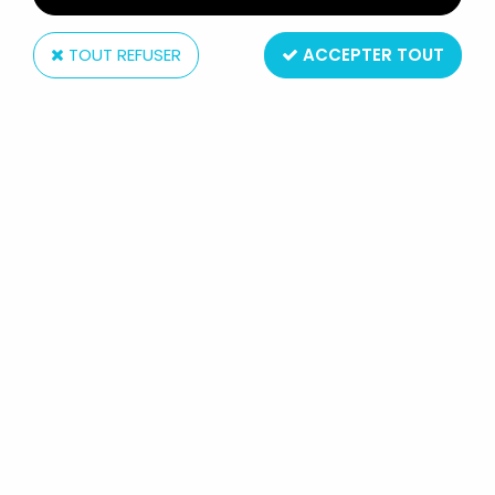
TOUT REFUSER
ACCEPTER TOUT
Pedigree
SINDY - MIX N'MATCH FASHIONS :
VESTE LONGUE & FOULARD
REF.44165 - PEDIGREE