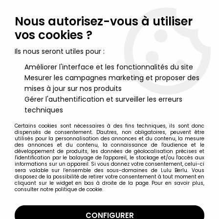
Lulu Berlu, la référence dans l'univers du jouet vintage en
France - Vente à l'international
Nous autorisez-vous à utiliser
vos cookies ?
0
Ils nous seront utiles pour :
Améliorer l'interface et les fonctionnalités du site
Mesurer les campagnes marketing et proposer des
Accueil
>
Sindy
>
Sindy - Mix n\'Match fashions : Veste longue &
foulard ref.44165 - Pedigree
mises à jour sur nos produits
Gérer l'authentification et surveiller les erreurs
techniques
Certains cookies sont nécessaires à des fins techniques, ils sont donc
dispensés de consentement. D'autres, non obligatoires, peuvent être
utilisés pour la personnalisation des annonces et du contenu, la mesure
des annonces et du contenu, la connaissance de l'audience et le
développement de produits, les données de géolocalisation précises et
l'identification par le balayage de l'appareil, le stockage et/ou l'accès aux
informations sur un appareil. Si vous donnez votre consentement, celui-ci
sera valable sur l’ensemble des sous-domaines de Lulu Berlu. Vous
disposez de la possibilité de retirer votre consentement à tout moment en
cliquant sur le widget en bas à droite de la page. Pour en savoir plus,
consulter notre politique de cookie.
CONFIGURER