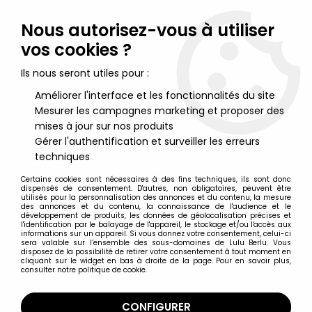
Lulu Berlu, la référence dans l'univers du jouet vintage en
France - Vente à l'international
Nous autorisez-vous à utiliser
vos cookies ?
0
Ils nous seront utiles pour :
Améliorer l'interface et les fonctionnalités du site
Mesurer les campagnes marketing et proposer des
Accueil
>
Sindy
>
Sindy - Mix n'Match fashions : Veste nautique
rouge & écharpe ref.44176 - Pedigree
mises à jour sur nos produits
Gérer l'authentification et surveiller les erreurs
techniques
Certains cookies sont nécessaires à des fins techniques, ils sont donc
dispensés de consentement. D'autres, non obligatoires, peuvent être
utilisés pour la personnalisation des annonces et du contenu, la mesure
des annonces et du contenu, la connaissance de l'audience et le
développement de produits, les données de géolocalisation précises et
l'identification par le balayage de l'appareil, le stockage et/ou l'accès aux
informations sur un appareil. Si vous donnez votre consentement, celui-ci
sera valable sur l’ensemble des sous-domaines de Lulu Berlu. Vous
disposez de la possibilité de retirer votre consentement à tout moment en
cliquant sur le widget en bas à droite de la page. Pour en savoir plus,
consulter notre politique de cookie.
CONFIGURER