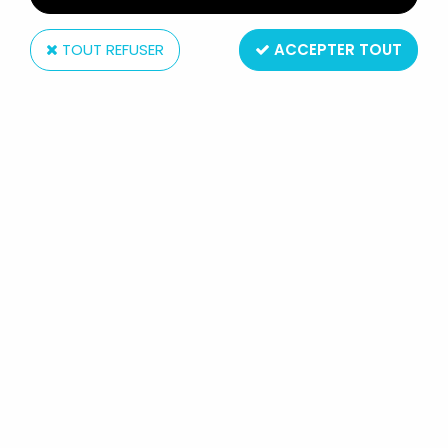
TOUT REFUSER
ACCEPTER TOUT
Pedigree
SINDY - MIX N'MATCH FASHIONS :
VESTE NAUTIQUE ROUGE &
ÉCHARPE REF.44176 - PEDIGREE