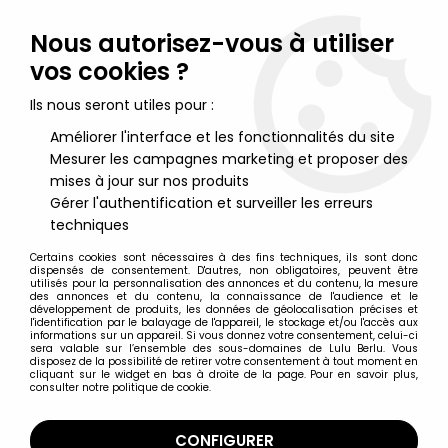
Lulu Berlu, la référence dans l'univers du jouet vintage en
France - Vente à l'international
Nous autorisez-vous à utiliser
vos cookies ?
0
Ils nous seront utiles pour :
Améliorer l'interface et les fonctionnalités du site
Mesurer les campagnes marketing et proposer des
Accueil
>
Skeleton Warriors
>
Skeleton Warriors - Playmates -
Skeleton Legion Warhorse
mises à jour sur nos produits
Gérer l'authentification et surveiller les erreurs
techniques
Certains cookies sont nécessaires à des fins techniques, ils sont donc
dispensés de consentement. D'autres, non obligatoires, peuvent être
utilisés pour la personnalisation des annonces et du contenu, la mesure
des annonces et du contenu, la connaissance de l'audience et le
développement de produits, les données de géolocalisation précises et
l'identification par le balayage de l'appareil, le stockage et/ou l'accès aux
informations sur un appareil. Si vous donnez votre consentement, celui-ci
sera valable sur l’ensemble des sous-domaines de Lulu Berlu. Vous
disposez de la possibilité de retirer votre consentement à tout moment en
cliquant sur le widget en bas à droite de la page. Pour en savoir plus,
consulter notre politique de cookie.
CONFIGURER