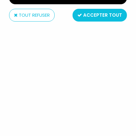
TOUT REFUSER
ACCEPTER TOUT
Playmates
SKELETON WARRIORS - PLAYMATES
- SKELETON LEGION WARHORSE