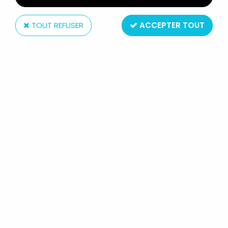
TOUT REFUSER
ACCEPTER TOUT
Comics Spain
SNOOPY - FIGURINE PVC COMIC
SPAIN - SNOOPY PARAPLUIE ET
CHAPEAU MELON