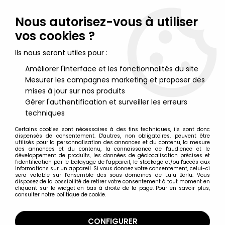
Lulu Berlu, la référence dans l'univers du jouet vintage en
France - Vente à l'international
Nous autorisez-vous à utiliser
vos cookies ?
0
Ils nous seront utiles pour :
Améliorer l'interface et les fonctionnalités du site
Mesurer les campagnes marketing et proposer des
Accueil
>
Snoopy (Peanuts)
>
Snoopy - Figurine PVC Comic Spain
- Snoopy Parapluie et Chapeau Melon
mises à jour sur nos produits
Gérer l'authentification et surveiller les erreurs
techniques
Certains cookies sont nécessaires à des fins techniques, ils sont donc
dispensés de consentement. D'autres, non obligatoires, peuvent être
utilisés pour la personnalisation des annonces et du contenu, la mesure
des annonces et du contenu, la connaissance de l'audience et le
développement de produits, les données de géolocalisation précises et
l'identification par le balayage de l'appareil, le stockage et/ou l'accès aux
informations sur un appareil. Si vous donnez votre consentement, celui-ci
sera valable sur l’ensemble des sous-domaines de Lulu Berlu. Vous
disposez de la possibilité de retirer votre consentement à tout moment en
cliquant sur le widget en bas à droite de la page. Pour en savoir plus,
consulter notre politique de cookie.
CONFIGURER