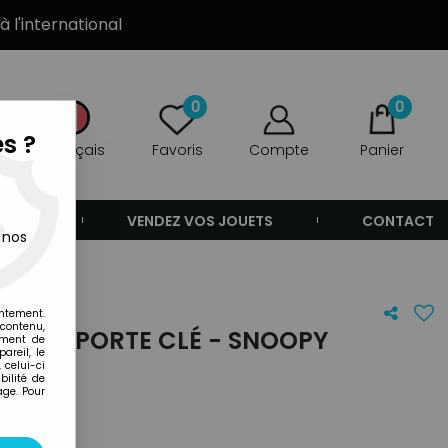
à l'international
0
0
s ?
Français
Favoris
Compte
Panier
ANDE
VENDEZ VOS JOUETS
CONTACT
 nos
entement.
 contenu,
E PVC PORTE CLÉ - SNOOPY
ement de
areil, le
 celui-ci
ilité de
age. Pour