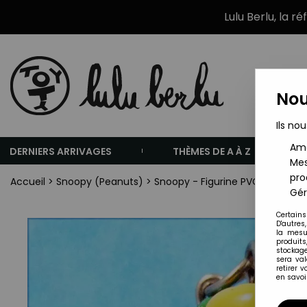
Lulu Berlu, la r
Nou
Ils nou
Amé
DERNIERS ARRIVAGES
THÈMES DE A À Z
Mes
pro
Accueil
>
Snoopy (Peanuts)
>
Snoopy - Figurine PVC Porte clé
Gér
Certains
D'autres
la mesu
produits
stockage
sera va
retirer 
en savoir