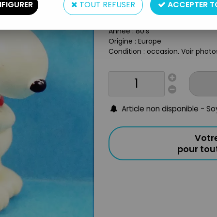
Type : Figurine PVC Porte clé
FIGURER
TOUT REFUSER
ACCEPTER T
Taille : 3.5cm env
Matière : Plastique
Année : 80's
Origine : Europe
Condition : occasion. Voir photo
Article non disponible - S
Votr
pour to