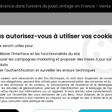
éférence dans l'univers du jouet vintage en France - Vente 
s autorisez-vous à utiliser vos cookie
s seront utiles pour :
liorer l'interface et les fonctionnalités du site
MARQUES
TYPE DE PRODUIT
PRÉCOMM
urer les campagnes marketing et proposer des mises à jour sur
duits
 - Snoopy Golfeur
er l'authentification et surveiller les erreurs techniques
Schleich
 cookies sont nécessaires à des fins techniques, ils sont donc dispensés de cons
, non obligatoires, peuvent être utilisés pour la personnalisation des annonces et du
SNOOPY - FIGURIN
re des annonces et du contenu, la connaissance de l'audience et le développ
, les données de géolocalisation précises et l'identification par le balayage de l'app
GOLFEUR
 et/ou l'accès aux informations sur un appareil. Si vous donnez votre consentement,
lable sur l’ensemble des sous-domaines de Lulu Berlu. Vous disposez de la possib
votre consentement à tout moment en cliquant sur le widget en bas à droite de la p
 plus, consulter notre politique de cookie.
Réf. :
AR0015165