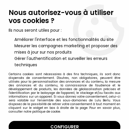
Lulu Berlu, la référence dans l'univers du jouet vintage en
France - Vente à l'international
Nous autorisez-vous à utiliser
vos cookies ?
0
Ils nous seront utiles pour :
Améliorer l'interface et les fonctionnalités du site
Mesurer les campagnes marketing et proposer des
Accueil
>
Snorky (Les)
>
Snorky - Jouet de Bain - Snorky Nageur
(Wind-Up)
mises à jour sur nos produits
Gérer l'authentification et surveiller les erreurs
techniques
Certains cookies sont nécessaires à des fins techniques, ils sont donc
dispensés de consentement. D'autres, non obligatoires, peuvent être
utilisés pour la personnalisation des annonces et du contenu, la mesure
des annonces et du contenu, la connaissance de l'audience et le
développement de produits, les données de géolocalisation précises et
l'identification par le balayage de l'appareil, le stockage et/ou l'accès aux
informations sur un appareil. Si vous donnez votre consentement, celui-ci
sera valable sur l’ensemble des sous-domaines de Lulu Berlu. Vous
disposez de la possibilité de retirer votre consentement à tout moment en
cliquant sur le widget en bas à droite de la page. Pour en savoir plus,
consulter notre politique de cookie.
CONFIGURER