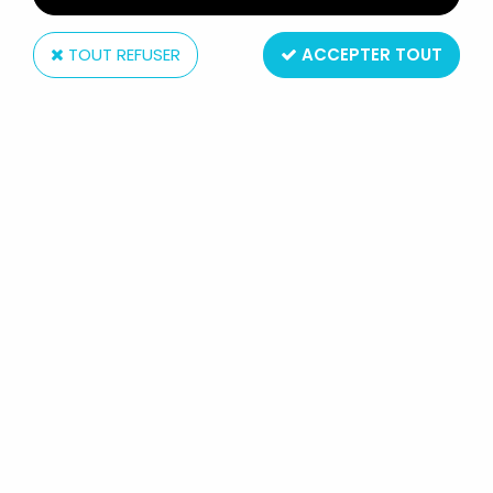
TOUT REFUSER
ACCEPTER TOUT
Gebrema
SNORKY - JOUET DE BAIN - SNORKY
NAGEUR (WIND-UP)