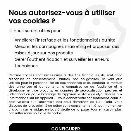
Lulu Berlu, la référence dans l'univers du jouet vintage en
France - Vente à l'international
Nous autorisez-vous à utiliser
vos cookies ?
0
Ils nous seront utiles pour :
Améliorer l'interface et les fonctionnalités du site
Mesurer les campagnes marketing et proposer des
Accueil
>
Véhicules Miniatures
>
Autres véhicules miniatures
>
Solido N° 121 Lancia Flaminia Grise 1/43 sans Boite
mises à jour sur nos produits
Gérer l'authentification et surveiller les erreurs
techniques
Certains cookies sont nécessaires à des fins techniques, ils sont donc
dispensés de consentement. D'autres, non obligatoires, peuvent être
utilisés pour la personnalisation des annonces et du contenu, la mesure
des annonces et du contenu, la connaissance de l'audience et le
développement de produits, les données de géolocalisation précises et
l'identification par le balayage de l'appareil, le stockage et/ou l'accès aux
informations sur un appareil. Si vous donnez votre consentement, celui-ci
sera valable sur l’ensemble des sous-domaines de Lulu Berlu. Vous
disposez de la possibilité de retirer votre consentement à tout moment en
cliquant sur le widget en bas à droite de la page. Pour en savoir plus,
consulter notre politique de cookie.
CONFIGURER