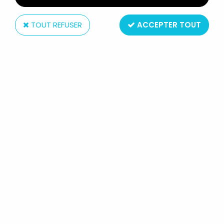
TOUT REFUSER
ACCEPTER TOUT
Solido
SOLIDO N° 121 LANCIA FLAMINIA
GRISE 1/43 SANS BOITE