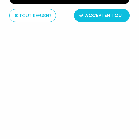
TOUT REFUSER
ACCEPTER TOUT
McDonald's
SONIC THE HEDGEHOG - SET DE 3
FIGURINES HAPPY MEAL : SONIC,
KNUCKLES, ROBOTNIK.