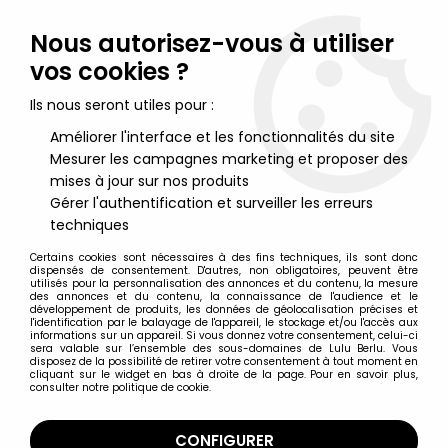
Lulu Berlu, la référence dans l'univers du jouet vintage en
France - Vente à l'international
Nous autorisez-vous à utiliser
vos cookies ?
0
Ils nous seront utiles pour :
Améliorer l'interface et les fonctionnalités du site
Mesurer les campagnes marketing et proposer des
Accueil
>
Sonic
>
Sonic the Hedgehog - Set de 3 figurines Happy
Meal : Sonic, Knuckles, Robotnik.
mises à jour sur nos produits
Gérer l'authentification et surveiller les erreurs
techniques
Certains cookies sont nécessaires à des fins techniques, ils sont donc
dispensés de consentement. D'autres, non obligatoires, peuvent être
utilisés pour la personnalisation des annonces et du contenu, la mesure
des annonces et du contenu, la connaissance de l'audience et le
développement de produits, les données de géolocalisation précises et
l'identification par le balayage de l'appareil, le stockage et/ou l'accès aux
informations sur un appareil. Si vous donnez votre consentement, celui-ci
sera valable sur l’ensemble des sous-domaines de Lulu Berlu. Vous
disposez de la possibilité de retirer votre consentement à tout moment en
cliquant sur le widget en bas à droite de la page. Pour en savoir plus,
consulter notre politique de cookie.
CONFIGURER