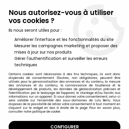
Lulu Berlu, la référence dans l'univers du jouet vintage en
France - Vente à l'international
Nous autorisez-vous à utiliser
vos cookies ?
0
Ils nous seront utiles pour :
Améliorer l'interface et les fonctionnalités du site
Mesurer les campagnes marketing et proposer des
Accueil
>
South Park
>
South Park Mezco serie 1 - Kenny
mises à jour sur nos produits
Gérer l'authentification et surveiller les erreurs
techniques
Certains cookies sont nécessaires à des fins techniques, ils sont donc
dispensés de consentement. D'autres, non obligatoires, peuvent être
utilisés pour la personnalisation des annonces et du contenu, la mesure
des annonces et du contenu, la connaissance de l'audience et le
développement de produits, les données de géolocalisation précises et
l'identification par le balayage de l'appareil, le stockage et/ou l'accès aux
informations sur un appareil. Si vous donnez votre consentement, celui-ci
sera valable sur l’ensemble des sous-domaines de Lulu Berlu. Vous
disposez de la possibilité de retirer votre consentement à tout moment en
cliquant sur le widget en bas à droite de la page. Pour en savoir plus,
consulter notre politique de cookie.
CONFIGURER