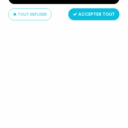
TOUT REFUSER
ACCEPTER TOUT
Mezco
SOUTH PARK MEZCO SERIE 1 -
KENNY
Réf. :
REF14969
Type : figurine articulée
Matière : plastique
Taille : environ 16cm