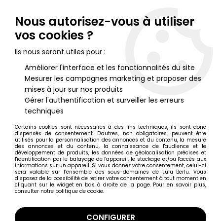
Lulu Berlu, la référence dans l'univers du jouet vintage en
France - Vente à l'international
Nous autorisez-vous à utiliser
vos cookies ?
0
Ils nous seront utiles pour :
Améliorer l'interface et les fonctionnalités du site
Mesurer les campagnes marketing et proposer des
Accueil
>
South Park
>
South Park - Peluche 25cm - Frozen Kenny
mises à jour sur nos produits
Gérer l'authentification et surveiller les erreurs
techniques
Certains cookies sont nécessaires à des fins techniques, ils sont donc
dispensés de consentement. D'autres, non obligatoires, peuvent être
utilisés pour la personnalisation des annonces et du contenu, la mesure
des annonces et du contenu, la connaissance de l'audience et le
développement de produits, les données de géolocalisation précises et
l'identification par le balayage de l'appareil, le stockage et/ou l'accès aux
informations sur un appareil. Si vous donnez votre consentement, celui-ci
sera valable sur l’ensemble des sous-domaines de Lulu Berlu. Vous
disposez de la possibilité de retirer votre consentement à tout moment en
cliquant sur le widget en bas à droite de la page. Pour en savoir plus,
consulter notre politique de cookie.
CONFIGURER