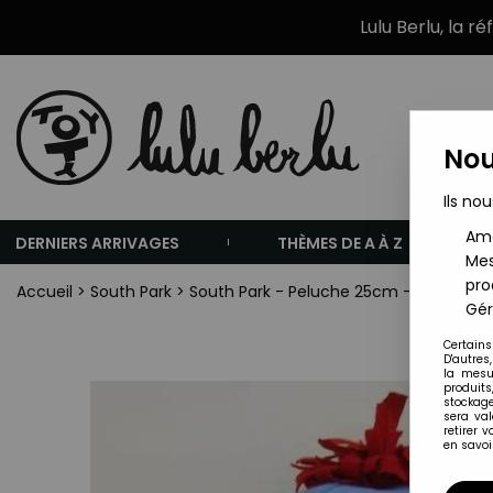
Lulu Berlu, la r
Nou
Ils nou
Amé
DERNIERS ARRIVAGES
THÈMES DE A À Z
Mes
pro
Accueil
>
South Park
>
South Park - Peluche 25cm - Stan
Gér
Certains
D'autres
la mesu
produits
stockage
sera va
retirer 
en savoir