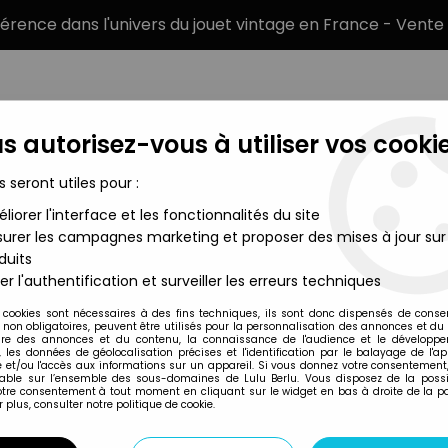
éférence dans l'univers du jouet vintage en France - Vente 
s autorisez-vous à utiliser vos cookie
s seront utiles pour :
liorer l'interface et les fonctionnalités du site
MARQUES
TYPE DE PRODUIT
PRÉCOMM
urer les campagnes marketing et proposer des mises à jour sur
duits
er l'authentification et surveiller les erreurs techniques
Fun 4 All
 cookies sont nécessaires à des fins techniques, ils sont donc dispensés de cons
, non obligatoires, peuvent être utilisés pour la personnalisation des annonces et du
SOUTH PARK - PE
re des annonces et du contenu, la connaissance de l'audience et le développ
, les données de géolocalisation précises et l'identification par le balayage de l'app
 et/ou l'accès aux informations sur un appareil. Si vous donnez votre consentement,
lable sur l’ensemble des sous-domaines de Lulu Berlu. Vous disposez de la possib
votre consentement à tout moment en cliquant sur le widget en bas à droite de la p
Réf. :
REF31294
 plus, consulter notre politique de cookie.
Type : peluche
Taille : environ 25cm