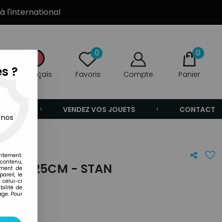
à l'international
0
0
s ?
Français
Favoris
Compte
Panier
ANDE
VENDEZ VOS JOUETS
CONTACT
 nos
entement.
 contenu,
LUCHE 25CM - STAN
ement de
areil, le
 celui-ci
ilité de
age. Pour