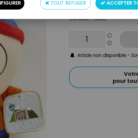
FIGURER
TOUT REFUSER
ACCEPTER T
Origine : USA
Année : 1999
Condition : neuve
Article non disponible - S
Votr
pour to