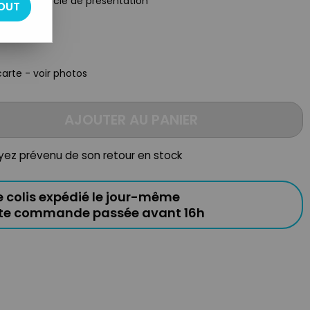
tial avec socle de présentation
OUT
arte - voir photos
AJOUTER AU PANIER
oyez prévenu de son retour en stock
e colis expédié le jour-même
ute commande passée avant 16h