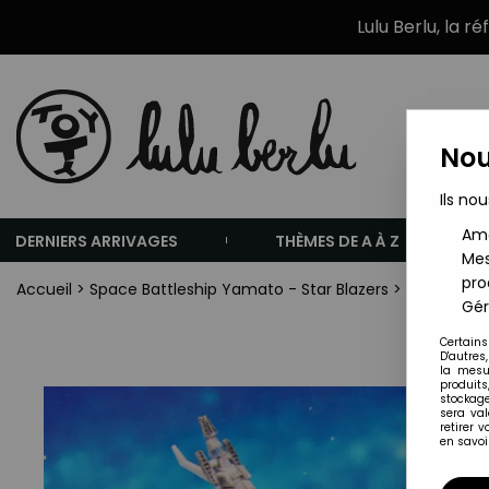
Lulu Berlu, la r
Nou
Ils nou
Amé
DERNIERS ARRIVAGES
THÈMES DE A À Z
Mes
pro
Accueil
>
Space Battleship Yamato - Star Blazers
>
Space Batt
Gér
Certains
D'autres
la mesu
produits
stockage
sera va
retirer 
en savoir