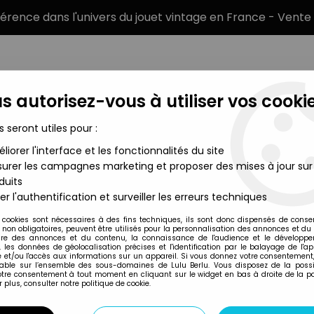
éférence dans l'univers du jouet vintage en France - Vente 
s autorisez-vous à utiliser vos cookie
s seront utiles pour :
liorer l'interface et les fonctionnalités du site
MARQUES
TYPE DE PRODUIT
PRÉCOMM
urer les campagnes marketing et proposer des mises à jour sur
duits
leship Yamato - Mechanical Collection Popy (2006) - EDF Dest
er l'authentification et surveiller les erreurs techniques
Popy
 cookies sont nécessaires à des fins techniques, ils sont donc dispensés de cons
, non obligatoires, peuvent être utilisés pour la personnalisation des annonces et du
SPACE BATTLESHI
re des annonces et du contenu, la connaissance de l'audience et le développ
, les données de géolocalisation précises et l'identification par le balayage de l'app
COLLECTION POPY 
 et/ou l'accès aux informations sur un appareil. Si vous donnez votre consentement,
lable sur l’ensemble des sous-domaines de Lulu Berlu. Vous disposez de la possib
votre consentement à tout moment en cliquant sur le widget en bas à droite de la p
 plus, consulter notre politique de cookie.
Réf. :
AR0007821