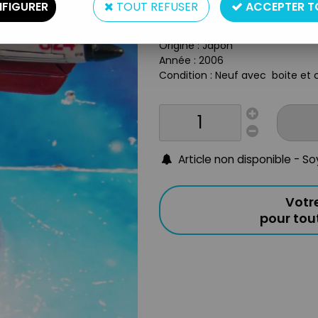
Type : Réplique de vaisseau spa
FIGURER
TOUT REFUSER
ACCEPTER T
Matière : plastique ABS
Taille : 12cm env.
Origine : Japon
Année : 2006
Condition : Neuf avec boite et c
Article non disponible - S
Votr
pour to