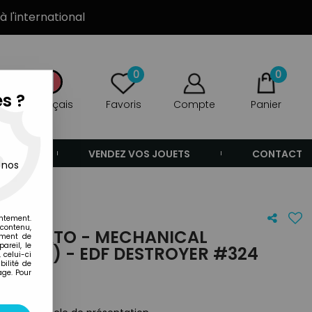
à l'international
0
0
s ?
Français
Favoris
Compte
Panier
ANDE
VENDEZ VOS JOUETS
CONTACT
 nos
royer #324
entement.
 contenu,
P YAMATO - MECHANICAL
ement de
areil, le
(2006) - EDF DESTROYER #324
 celui-ci
ilité de
age. Pour